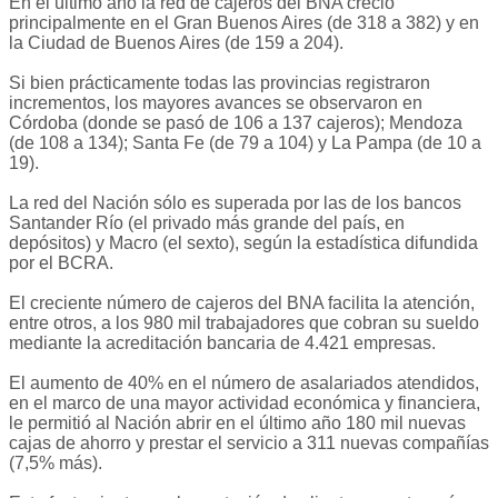
En el último año la red de cajeros del BNA creció
principalmente en el Gran Buenos Aires (de 318 a 382) y en
la Ciudad de Buenos Aires (de 159 a 204).
Si bien prácticamente todas las provincias registraron
incrementos, los mayores avances se observaron en
Córdoba (donde se pasó de 106 a 137 cajeros); Mendoza
(de 108 a 134); Santa Fe (de 79 a 104) y La Pampa (de 10 a
19).
La red del Nación sólo es superada por las de los bancos
Santander Río (el privado más grande del país, en
depósitos) y Macro (el sexto), según la estadística difundida
por el BCRA.
El creciente número de cajeros del BNA facilita la atención,
entre otros, a los 980 mil trabajadores que cobran su sueldo
mediante la acreditación bancaria de 4.421 empresas.
El aumento de 40% en el número de asalariados atendidos,
en el marco de una mayor actividad económica y financiera,
le permitió al Nación abrir en el último año 180 mil nuevas
cajas de ahorro y prestar el servicio a 311 nuevas compañías
(7,5% más).