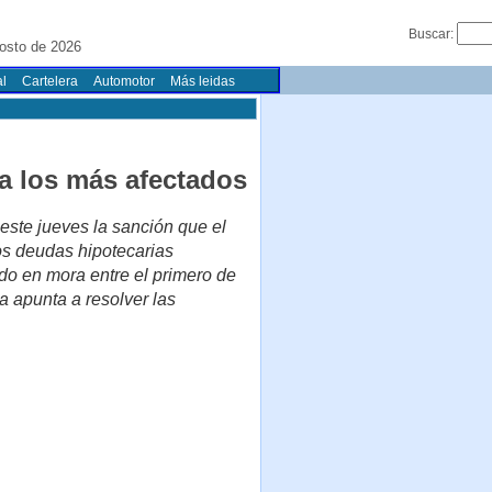
Buscar:
osto de 2026
l
Cartelera
Automotor
Más leidas
 a los más afectados
este jueves la sanción que el
os deudas hipotecarias
do en mora entre el primero de
a apunta a resolver las