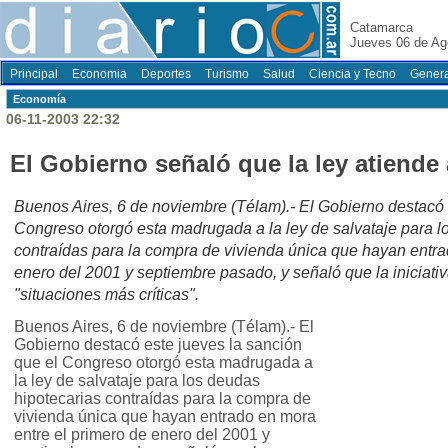
Catamarca
Jueves 06 de Ag
Principal
Economia
Deportes
Turismo
Salud
Ciencia y Tecno
Genera
Economí­a
06-11-2003 22:32
El Gobierno señaló que la ley atiende
Buenos Aires, 6 de noviembre (Télam).- El Gobierno destacó 
Congreso otorgó esta madrugada a la ley de salvataje para l
contraídas para la compra de vivienda única que hayan entra
enero del 2001 y septiembre pasado, y señaló que la iniciativ
"situaciones más críticas".
Buenos Aires, 6 de noviembre (Télam).- El
Gobierno destacó este jueves la sanción
que el Congreso otorgó esta madrugada a
la ley de salvataje para los deudas
hipotecarias contraídas para la compra de
vivienda única que hayan entrado en mora
entre el primero de enero del 2001 y