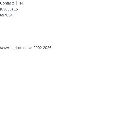
|
Contacto
Tel.
(03833) 15
|
697034
/www.diarioc.com.ar 2002-2026