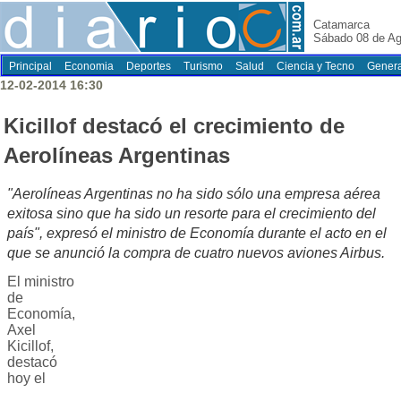
Catamarca
Sábado 08 de Ag
Principal
Economia
Deportes
Turismo
Salud
Ciencia y Tecno
Genera
12-02-2014 16:30
Kicillof destacó el crecimiento de
Aerolíneas Argentinas
"Aerolíneas Argentinas no ha sido sólo una empresa aérea
exitosa sino que ha sido un resorte para el crecimiento del
país", expresó el ministro de Economía durante el acto en el
que se anunció la compra de cuatro nuevos aviones Airbus.
El ministro
de
Economía,
Axel
Kicillof,
destacó
hoy el