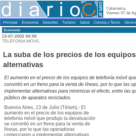
Catamarca
Viernes 07 de A
Principal
Economia
Deportes
Turismo
Salud
Ciencia y Tecno
Genera
Economí­a
13-07-2002 00:00
TELEFONIA MOVIL
La suba de los precios de los equipos
alternativas
El aumento en el precio de los equipos de telefonía móvil qu
convirtió en un freno para la venta de líneas, por lo que las
implementar alternativas para minimizar el efecto, entre las q
público de aparatos reciclados.
Buenos Aires, 13 de Julio (Télam).- El
aumento en el precio de los equipos de
telefonía móvil que produjo la devaluación
se convirtió en un freno para la venta de
líneas, por lo que las operadoras
comenzaron a implementar alternativas