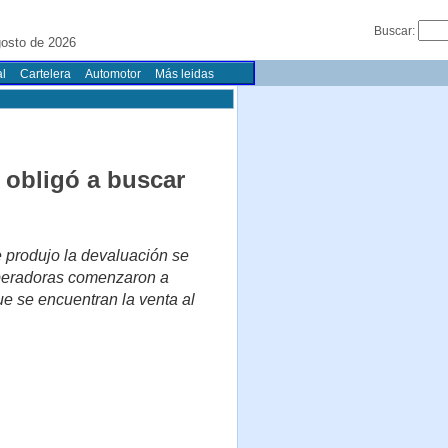
Buscar:
gosto de 2026
l
Cartelera
Automotor
Más leidas
 obligó a buscar
e produjo la devaluación se
 operadoras comenzaron a
ue se encuentran la venta al