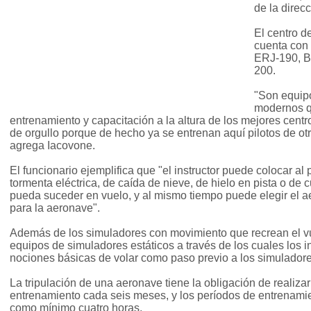
de la dire
El centro d
cuenta con 
ERJ-190, B
200.
"Son equipo
modernos q
entrenamiento y capacitación a la altura de los mejores centr
de orgullo porque de hecho ya se entrenan aquí pilotos de ot
agrega Iacovone.
El funcionario ejemplifica que "el instructor puede colocar al 
tormenta eléctrica, de caída de nieve, de hielo en pista o de c
pueda suceder en vuelo, y al mismo tiempo puede elegir el ae
para la aeronave".
Además de los simuladores con movimiento que recrean el vu
equipos de simuladores estáticos a través de los cuales los i
nociones básicas de volar como paso previo a los simulador
La tripulación de una aeronave tiene la obligación de realiza
entrenamiento cada seis meses, y los períodos de entrenamie
como mínimo cuatro horas.