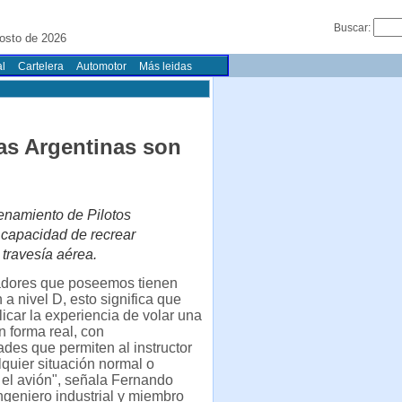
Buscar:
osto de 2026
l
Cartelera
Automotor
Más leidas
as Argentinas son
enamiento de Pilotos
 capacidad de recrear
travesía aérea.
adores que poseemos tienen
n a nivel D, esto significa que
icar la experiencia de volar una
 forma real, con
ades que permiten al instructor
lquier situación normal o
el avión", señala Fernando
ngeniero industrial y miembro