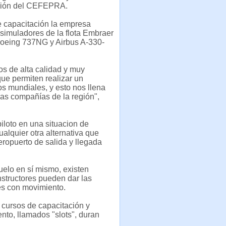
cción del CEFEPRA.
e capacitación la empresa
simuladores de la flota Embraer
oeing 737NG y Airbus A-330-
s de alta calidad y muy
ue permiten realizar un
os mundiales, y esto nos llena
ras compañías de la región",
piloto en una situacion de
ualquier otra alternativa que
ropuerto de salida y llegada
elo en sí mismo, existen
nstructores pueden dar las
es con movimiento.
r cursos de capacitación y
nto, llamados "slots", duran