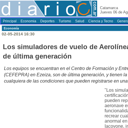
Catamarca
Jueves 06 de Ag
Principal
Economia
Deportes
Turismo
Salud
Ciencia y Tecno
Genera
Economí­a
02-05-2014 16:30
Los simuladores de vuelo de Aerolíne
de última generación
Los equipos se encuentran en el Centro de Formación y Entr
(CEFEPRA) en Ezeiza, son de última generación, y tienen la
cualquiera de las condiciones que pueden registrarse en una 
"Los simul
certificació
pueden repl
aeronave en
funcionalid
recrear cua
anormal en 
Iacovone, i