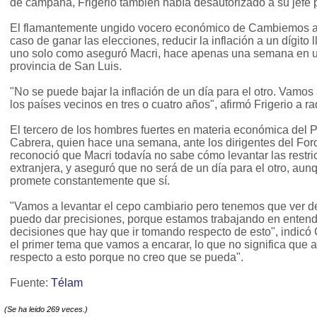
de campaña, Frigerio también había desautorizado a su jefe p
El flamantemente ungido vocero económico de Cambiemos ad
caso de ganar las elecciones, reducir la inflación a un dígito l
uno solo como aseguró Macri, hace apenas una semana en u
provincia de San Luis.
"No se puede bajar la inflación de un día para el otro. Vamos a
los países vecinos en tres o cuatro años", afirmó Frigerio a ra
El tercero de los hombres fuertes en materia económica del 
Cabrera, quien hace una semana, ante los dirigentes del Fo
reconoció que Macri todavía no sabe cómo levantar las rest
extranjera, y aseguró que no será de un día para el otro, a
promete constantemente que sí.
"Vamos a levantar el cepo cambiario pero tenemos que ver 
puedo dar precisiones, porque estamos trabajando en entend
decisiones que hay que ir tomando respecto de esto", indicó
el primer tema que vamos a encarar, lo que no significa que a
respecto a esto porque no creo que se pueda".
Fuente:
Télam
(Se ha leido 269 veces.)