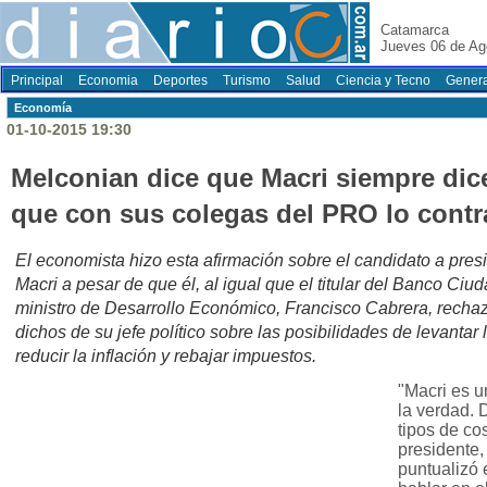
Catamarca
Jueves 06 de Ag
Principal
Economia
Deportes
Turismo
Salud
Ciencia y Tecno
Genera
Economí­a
01-10-2015 19:30
Melconian dice que Macri siempre dice
que con sus colegas del PRO lo contr
El economista hizo esta afirmación sobre el candidato a pr
Macri a pesar de que él, al igual que el titular del Banco Ciud
ministro de Desarrollo Económico, Francisco Cabrera, recha
dichos de su jefe político sobre las posibilidades de levantar 
reducir la inflación y rebajar impuestos.
"Macri es 
la verdad. D
tipos de cos
presidente,
puntualizó