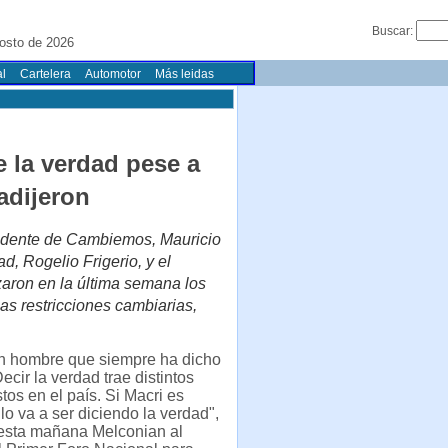
Buscar:
osto de 2026
l
Cartelera
Automotor
Más leidas
 la verdad pese a
adijeron
esidente de Cambiemos, Mauricio
ad, Rogelio Frigerio, y el
zaron en la última semana los
las restricciones cambiarias,
un hombre que siempre ha dicho
ecir la verdad trae distintos
tos en el país. Si Macri es
 lo va a ser diciendo la verdad",
 esta mañana Melconian al