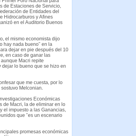
l Primer Foro Nacional para
 de Estaciones de Servicio,
federación de Entidades del
e Hidrocarburos y Afines
anizó en el Auditorio Buenos
o, el mismo economista dijo
no hay nada bueno" en la
ara dejar en pie después del 10
e, en caso de ganar las
 aunque Macri repite
 dejar lo bueno que se hizo en
onfesar que me cuesta, por lo
 sostuvo Melconian.
 Investigaciones Económicas
 de Macri, la de eliminar en lo
y el impuesto a las Ganancias,
reunidos que "es un escenario
principales promesas económicas