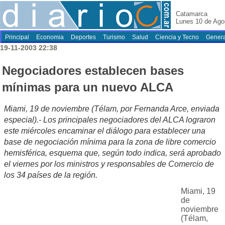
Catamarca
Lunes 10 de Ago
Principal
Economia
Deportes
Turismo
Salud
Ciencia y Tecno
Genera
19-11-2003 22:38
Negociadores establecen bases
mínimas para un nuevo ALCA
Miami, 19 de noviembre (Télam, por Fernanda Arce, enviada
especial).- Los principales negociadores del ALCA lograron
este miércoles encaminar el diálogo para establecer una
base de negociación mínima para la zona de libre comercio
hemisférica, esquema que, según todo indica, será aprobado
el viernes por los ministros y responsables de Comercio de
los 34 países de la región.
Miami, 19
de
noviembre
(Télam,