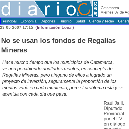
Catamarca
Viernes 07 de A
Principal
Economia
Deportes
Turismo
Salud
Ciencia y Tecno
Genera
23-05-2007 17:15
(Información Local)
No se usan los fondos de Regalías
Mineras
Hace mucho tiempo que los municipios de Catamarca,
vienen percibiendo abultados montos, en concepto de
Regalías Mineras, pero ninguno de ellos a logrado un
proyecto de inversión, seguramente la proporción de los
montos varía en cada municipio, pero el problema está y se
acentúa con cada dia que pasa.
Raúl Jalil,
Diputado
Provincial
por el FV,
en diálogo