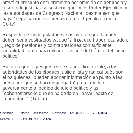
prevé el presunto encubrimiento por omisión de denuncia y
retardo de justicia- se sostiene que "ni el Poder Ejecutivo, ni
las autoridades delCongreso Nacional, desmienten que
haya "negociaciones abiertas entre el Ejecutivo con la
Corte"".
Respecto de los legisladores, sostuvieron que también
deben ser investigados ya que "allí parece haber recalado el
juego de presiones y contrapresiones con suficiente
virtualidad como para evitar el avance del trámite del juicio
político".
Pidieron que la pesquisa se extienda, finalmente, a las
autoridades de los bloques justicialista y radical pués son
ellos quienes "pueden aportar información en punto a las
presiones que se han desplegado" para concluir
adversamente al pedido de juicio político y así
"cohonestarse lo que se ha dado en llamar "pacto de
impunidad"". (Télam).
|
|
|
|
Sitemap
Turismo Catamarca
Contacto
Tel. (03833) 15 697034
/www.diarioc.com.ar 2002-2026