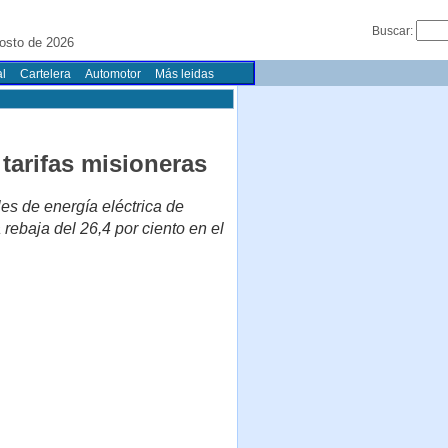
Buscar:
osto de 2026
l
Cartelera
Automotor
Más leidas
 tarifas misioneras
es de energía eléctrica de
ebaja del 26,4 por ciento en el