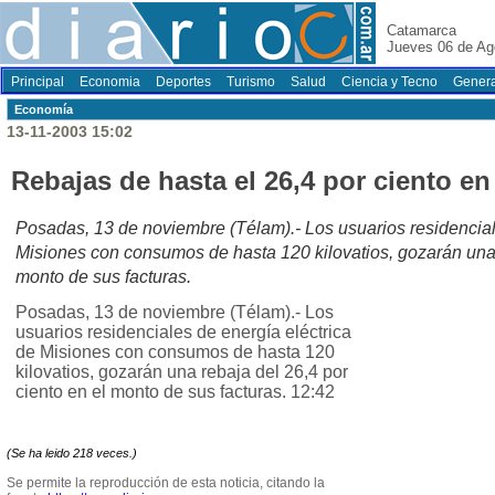
Catamarca
Jueves 06 de Ag
Principal
Economia
Deportes
Turismo
Salud
Ciencia y Tecno
Genera
Economí­a
13-11-2003 15:02
Rebajas de hasta el 26,4 por ciento en
Posadas, 13 de noviembre (Télam).- Los usuarios residencial
Misiones con consumos de hasta 120 kilovatios, gozarán una r
monto de sus facturas.
Posadas, 13 de noviembre (Télam).- Los
usuarios residenciales de energía eléctrica
de Misiones con consumos de hasta 120
kilovatios, gozarán una rebaja del 26,4 por
ciento en el monto de sus facturas. 12:42
(Se ha leido 218 veces.)
Se permite la reproducción de esta noticia, citando la