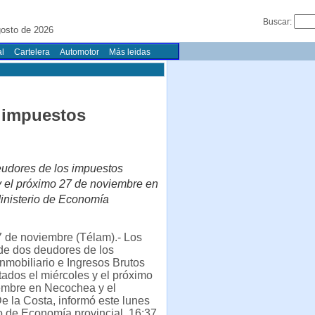
Buscar:
gosto de 2026
l
Cartelera
Automotor
Más leidas
 impuestos
eudores de los impuestos
 y el próximo 27 de noviembre en
Ministerio de Economía
7 de noviembre (Télam).- Los
de dos deudores de los
nmobiliario e Ingresos Brutos
ados el miércoles y el próximo
embre en Necochea y el
e la Costa, informó este lunes
io de Economía provincial. 16:37