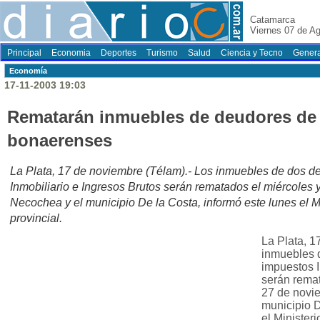
Catamarca
Viernes 07 de A
Principal
Economia
Deportes
Turismo
Salud
Ciencia y Tecno
Genera
Economí­a
17-11-2003 19:03
Rematarán inmuebles de deudores de
bonaerenses
La Plata, 17 de noviembre (Télam).- Los inmuebles de dos d
Inmobiliario e Ingresos Brutos serán rematados el miércoles
Necochea y el municipio De la Costa, informó este lunes el 
provincial.
La Plata, 1
inmuebles 
impuestos I
serán remat
27 de novi
municipio D
el Minister