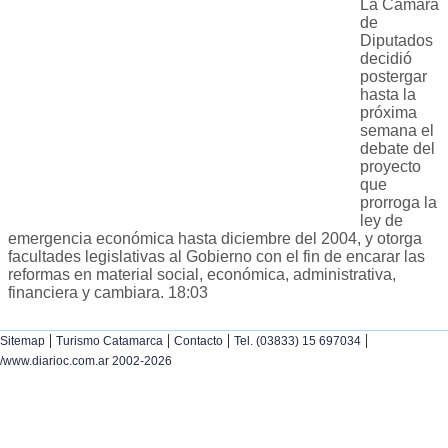
La Cámara
de
Diputados
decidió
postergar
hasta la
próxima
semana el
debate del
proyecto
que
prorroga la
ley de
emergencia económica hasta diciembre del 2004, y otorga
facultades legislativas al Gobierno con el fin de encarar las
reformas en material social, económica, administrativa,
financiera y cambiara. 18:03
|
|
|
|
Sitemap
Turismo Catamarca
Contacto
Tel. (03833) 15 697034
/www.diarioc.com.ar 2002-2026