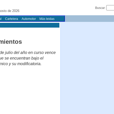
Buscar:
gosto de 2026
l
Cartelera
Automotor
Más leidas
imientos
de julio del año en curso vence
ue se encuentran bajo el
ico y su modificatoria.