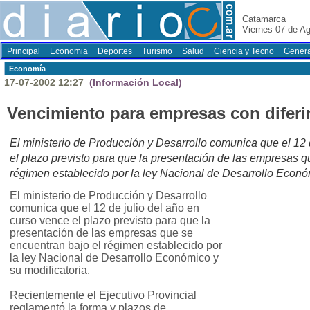
Catamarca
Viernes 07 de A
Principal
Economia
Deportes
Turismo
Salud
Ciencia y Tecno
Genera
Economí­a
17-07-2002 12:27
(Información Local)
Vencimiento para empresas con difer
El ministerio de Producción y Desarrollo comunica que el 12 
el plazo previsto para que la presentación de las empresas q
régimen establecido por la ley Nacional de Desarrollo Económ
El ministerio de Producción y Desarrollo
comunica que el 12 de julio del año en
curso vence el plazo previsto para que la
presentación de las empresas que se
encuentran bajo el régimen establecido por
la ley Nacional de Desarrollo Económico y
su modificatoria.
Recientemente el Ejecutivo Provincial
reglamentó la forma y plazos de