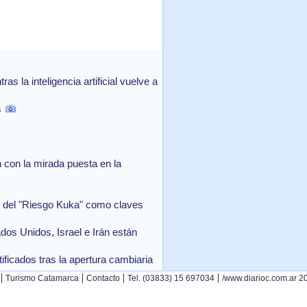
 la inteligencia artificial vuelve a
s
con la mirada puesta en la
in del "Riesgo Kuka" como claves
ados Unidos, Israel e Irán están
ficados tras la apertura cambiaria
|
|
|
|
Turismo Catamarca
Contacto
Tel. (03833) 15 697034
/www.diarioc.com.ar 