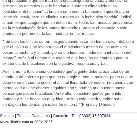
campo debido a que se trata de una patología de la cabra y del bovino,
que son los animales que le brindan el sustento alimenticio a los
pobladores del interior.“La brucela se presenta también en quesillos y en
leche sin hervir, pero se elimina a través de la leche bien hervida”, indicó
al tiempo que aseguró que se deben tomar todas las medidas preventivas
en la manipulación de los partos de cabritos, ya que el contagio puede
producirse por medio de lastimaduras en las manos.
“También los chicos corren riesgos cuando están en los corrales, debido a
que el polvo que se levanta con el movimiento mismo de los animales
posee la bacteria y el contagio se produce por medio de la inhalación del
mismo”, señaló al tiempo que aseguró que las vías de contagio para la
existencia de brucelosis son la digestiva, respiratoria y tactil.
Asimismo, la funcionaria consideró que“la gente debe actuar cuando un
cabrito está enfermo para que no contagie a toda la majada, por lo que se
debe tener en cuenta que si el animal llora, bala de noche, no camina con
normalidad o tiene abortos seguidos son síntomas que pueden hacer
pensar que posee brucelosis” Ante ello, consideró que“es preferible
matarlo y si se lo cocina muy bien, se lo puede ingerir y evitar así el
contagio a los demás animales en el corral” (Prensa y Difusión)
|
|
|
|
Sitemap
Turismo Catamarca
Contacto
Tel. (03833) 15 697034
/www.diarioc.com.ar 2002-2026