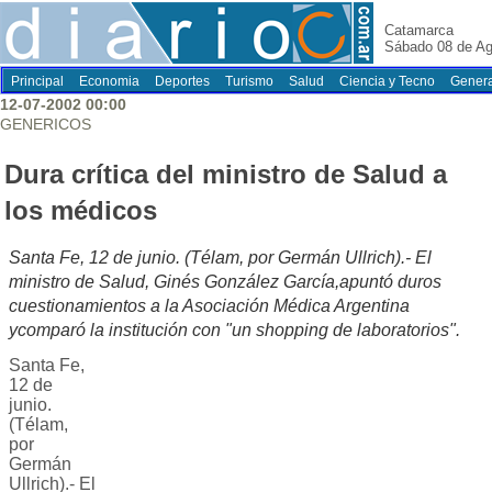
Catamarca
Sábado 08 de Ag
Principal
Economia
Deportes
Turismo
Salud
Ciencia y Tecno
Genera
12-07-2002 00:00
GENERICOS
Dura crítica del ministro de Salud a
los médicos
Santa Fe, 12 de junio. (Télam, por Germán Ullrich).- El
ministro de Salud, Ginés González García,apuntó duros
cuestionamientos a la Asociación Médica Argentina
ycomparó la institución con "un shopping de laboratorios".
Santa Fe,
12 de
junio.
(Télam,
por
Germán
Ullrich).- El