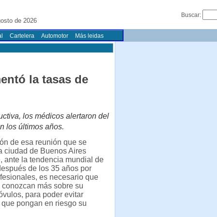
Buscar:
osto de 2026
l
Cartelera
Automotor
Más leidas
entó la tasas de
tiva, los médicos alertaron del
n los últimos años.
ión de esa reunión que se
la ciudad de Buenos Aires
, ante la tendencia mundial de
después de los 35 años por
fesionales, es necesario que
s conozcan más sobre su
óvulos, para poder evitar
s que pongan en riesgo su