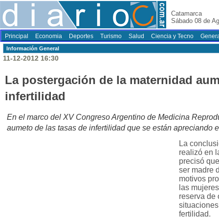
Catamarca
Sábado 08 de Ag
Principal
Economia
Deportes
Turismo
Salud
Ciencia y Tecno
Genera
Información General
11-12-2012 16:30
La postergación de la maternidad aum
infertilidad
En el marco del XV Congreso Argentino de Medicina Reproduc
aumeto de las tasas de infertilidad que se están apreciando e
La conclus
realizó en 
precisó que
ser madre 
motivos pro
las mujere
reserva de 
situacione
fertilidad.