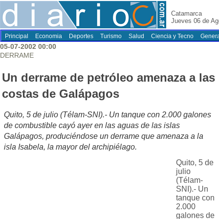
Catamarca
Jueves 06 de Ag
Principal
Economia
Deportes
Turismo
Salud
Ciencia y Tecno
Genera
05-07-2002 00:00
DERRAME
Un derrame de petróleo amenaza a las
costas de Galápagos
Quito, 5 de julio (Télam-SNI).- Un tanque con 2.000 galones
de combustible cayó ayer en las aguas de las islas
Galápagos, produciéndose un derrame que amenaza a la
isla Isabela, la mayor del archipiélago.
Quito, 5 de
julio
(Télam-
SNI).- Un
tanque con
2.000
galones de