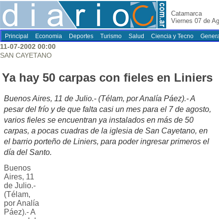
Catamarca
Viernes 07 de A
Principal
Economia
Deportes
Turismo
Salud
Ciencia y Tecno
Genera
11-07-2002 00:00
SAN CAYETANO
Ya hay 50 carpas con fieles en Liniers
Buenos Aires, 11 de Julio.- (Télam, por Analía Páez).- A
pesar del frío y de que falta casi un mes para el 7 de agosto,
varios fieles se encuentran ya instalados en más de 50
carpas, a pocas cuadras de la iglesia de San Cayetano, en
el barrio porteño de Liniers, para poder ingresar primeros el
día del Santo.
Buenos
Aires, 11
de Julio.-
(Télam,
por Analía
Páez).- A