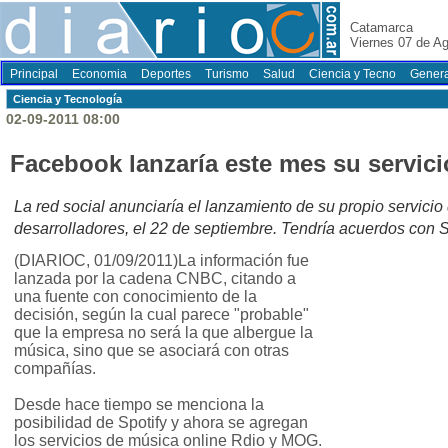
Catamarca
Viernes 07 de A
Principal
Economia
Deportes
Turismo
Salud
Ciencia y Tecno
Genera
Ciencia y Tecnología
02-09-2011 08:00
Facebook lanzaría este mes su servici
La red social anunciaría el lanzamiento de su propio servicio
desarrolladores, el 22 de septiembre. Tendría acuerdos con Spo
(DIARIOC, 01/09/2011)La información fue
lanzada por la cadena CNBC, citando a
una fuente con conocimiento de la
decisión, según la cual parece "probable"
que la empresa no será la que albergue la
música, sino que se asociará con otras
compañías.
Desde hace tiempo se menciona la
posibilidad de Spotify y ahora se agregan
los servicios de música online Rdio y MOG.