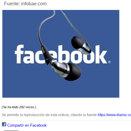
Fuente: infobae.com
(Se ha leido 292 veces.)
Se permite la reproducción de esta noticia, citando la fuente
https://www.diarioc.c
Compartir en Facebook