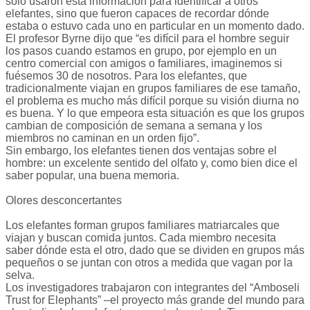
sólo usaron esta información para identificar a otros
elefantes, sino que fueron capaces de recordar dónde
estaba o estuvo cada uno en particular en un momento dado.
El profesor Byrne dijo que “es difícil para el hombre seguir
los pasos cuando estamos en grupo, por ejemplo en un
centro comercial con amigos o familiares, imaginemos si
fuésemos 30 de nosotros. Para los elefantes, que
tradicionalmente viajan en grupos familiares de ese tamaño,
el problema es mucho más difícil porque su visión diurna no
es buena. Y lo que empeora esta situación es que los grupos
cambian de composición de semana a semana y los
miembros no caminan en un orden fijo”.
Sin embargo, los elefantes tienen dos ventajas sobre el
hombre: un excelente sentido del olfato y, como bien dice el
saber popular, una buena memoria.
Olores desconcertantes
Los elefantes forman grupos familiares matriarcales que
viajan y buscan comida juntos. Cada miembro necesita
saber dónde esta el otro, dado que se dividen en grupos más
pequeños o se juntan con otros a medida que vagan por la
selva.
Los investigadores trabajaron con integrantes del “Amboseli
Trust for Elephants” –el proyecto más grande del mundo para