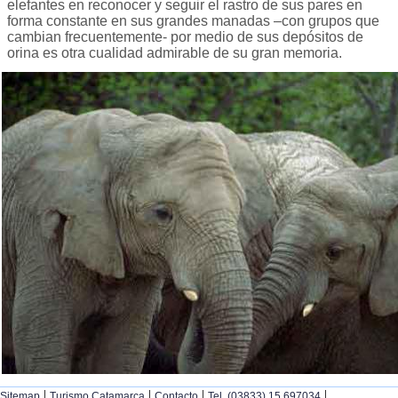
elefantes en reconocer y seguir el rastro de sus pares en
forma constante en sus grandes manadas –con grupos que
cambian frecuentemente- por medio de sus depósitos de
orina es otra cualidad admirable de su gran memoria.
|
|
|
|
Sitemap
Turismo Catamarca
Contacto
Tel. (03833) 15 697034