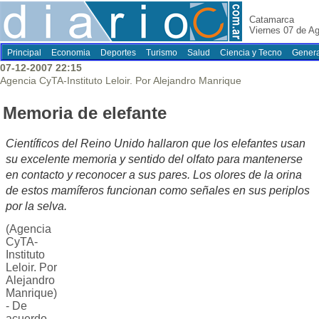
Catamarca
Viernes 07 de A
Principal
Economia
Deportes
Turismo
Salud
Ciencia y Tecno
Genera
07-12-2007 22:15
Agencia CyTA-Instituto Leloir. Por Alejandro Manrique
Memoria de elefante
Científicos del Reino Unido hallaron que los elefantes usan
su excelente memoria y sentido del olfato para mantenerse
en contacto y reconocer a sus pares. Los olores de la orina
de estos mamíferos funcionan como señales en sus periplos
por la selva.
(Agencia
CyTA-
Instituto
Leloir. Por
Alejandro
Manrique)
- De
acuerdo