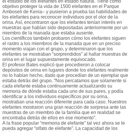
el estudio de los elefantes en estado natural. Tiene como
objetivo proteger la vida de 1500 elefantes en el Parque
Amboseli de Kenia– y pusieron a prueba las habilidades de
los elefantes para reconocer individuos por el olor de la
orina. Así, encontraron que los elefantes tenían interés en
muestras que habían sido depositadas anteriormente por un
miembro de la manada que estaba ausente.
Los científicos también probaron cómo los elefantes siguen
el rastro a los miembros de la manada que en un preciso
momento viajan con el grupo, y determinaron que los
elefantes se mostraban “sorprendidos” al hallar muestras de
orina en el lugar supuestamente equivocado.
El profesor Bates explicó que procedieron a colocar
depósitos de orina en lugares donde los elefantes realmente
no lo habían hecho, dado que procedían de un ejemplar que
estaba detrás del grupo. “Nos percatamos que solamente si
cada elefante estaba continuamente actualizando su
memoria de dónde estaba cada uno de sus pares, y podía
identificar a los individuos específicos por su orina,
mostraban una reacción diferente para cada caso. Nuestros
elefantes mostraron una gran reacción de sorpresa ante las
muestras de un miembro de la familia que en realidad se
encontraba detrás de ellos en ese momento”.
A la frase popular “memoria de elefante” tal vez ahora se le
pueda agregar “olfato de elefante”. La capacidad de los