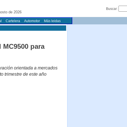
Buscar:
gosto de 2026
l
Cartelera
Automotor
Más leidas
el MC9500 para
eración orientada a mercados
to trimestre de este año