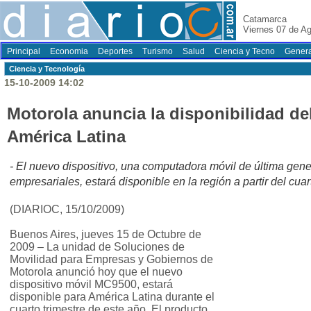
Catamarca
Viernes 07 de A
Principal
Economia
Deportes
Turismo
Salud
Ciencia y Tecno
Genera
Ciencia y Tecnología
15-10-2009 14:02
Motorola anuncia la disponibilidad d
América Latina
- El nuevo dispositivo, una computadora móvil de última gen
empresariales, estará disponible en la región a partir del cuar
(DIARIOC, 15/10/2009)
Buenos Aires, jueves 15 de Octubre de
2009 – La unidad de Soluciones de
Movilidad para Empresas y Gobiernos de
Motorola anunció hoy que el nuevo
dispositivo móvil MC9500, estará
disponible para América Latina durante el
cuarto trimestre de este año. El producto