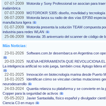
07-07-2009
Motorola y Sony Professional se asocian para traer 
inalámbrica
07-07-2009
MOTOROKR S305: diseño, movilidad y tecnología 
06-07-2009
Motorola lanza su radio de dos vías EP350 especial
manufactura ligera
01-07-2009
Motorola presenta la solución TEAM compuesta por
industria para redes WLAN
25-06-2009
Motorola: 35 aniversario del scanner de código de 
Más Noticias:
23-01-2026
Software.com.br desembarca en Argentina con ope
20-03-2025
NUEVA HERRAMIENTA QUE REVOLUCIONA EL
La inteligencia artificial no solo juega, también crea: Aptugo lidera 
22-01-2025
Innovación en biotecnología marina desde Puerto 
16-01-2025
Identifican cómo se vinculan ciertas mutaciones ge
neurodesarrollo
24-03-2024
Quantia relanza su plataforma y se convierte en la
Copper para la seguridad de activos
05-05-2023
Javier Santaolalla, físico español y divulgador científ
Ciencia C3 en mayo