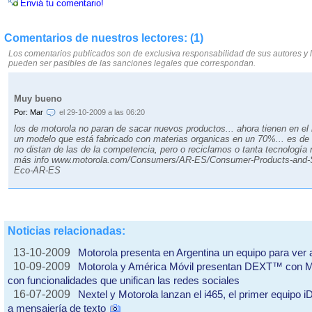
Enviá tu comentario!
Comentarios de nuestros lectores: (1)
Los comentarios publicados son de exclusiva responsabilidad de sus autores y 
pueden ser pasibles de las sanciones legales que correspondan.
Muy bueno
Por: Mar
el 29-10-2009 a las 06:20
los de motorola no paran de sacar nuevos productos... ahora tienen en 
un modelo que está fabricado con materias organicas en un 70%... es de c
no distan de las de la competencia, pero o reciclamos o tanta tecnologí­a n
más info www.motorola.com/Consumers/AR-ES/Consumer-Products-and-
Eco-AR-ES
Noticias relacionadas:
13-10-2009
Motorola presenta en Argentina un equipo para ver 
10-09-2009
Motorola y América Móvil presentan DEXT™ con 
con funcionalidades que unifican las redes sociales
16-07-2009
Nextel y Motorola lanzan el i465, el primer equipo 
a mensajería de texto