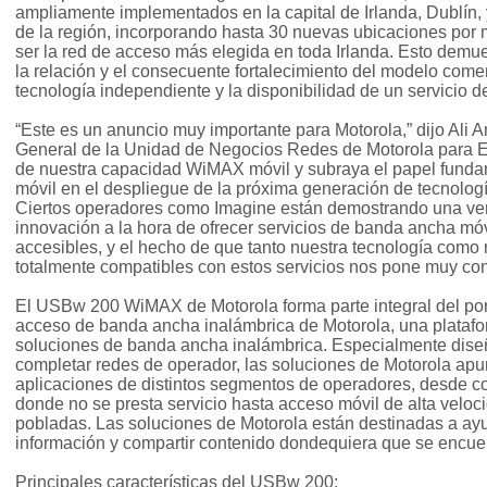
ampliamente implementados en la capital de Irlanda, Dublín,
de la región, incorporando hasta 30 nuevas ubicaciones po
ser la red de acceso más elegida en toda Irlanda. Esto demue
la relación y el consecuente fortalecimiento del modelo co
tecnología independiente y la disponibilidad de un servicio 
“Este es un anuncio muy importante para Motorola,” dijo Ali 
General de la Unidad de Negocios Redes de Motorola para 
de nuestra capacidad WiMAX móvil y subraya el papel fund
móvil en el despliegue de la próxima generación de tecnolog
Ciertos operadores como Imagine están demostrando una ve
innovación a la hora de ofrecer servicios de banda ancha móv
accesibles, y el hecho de que tanto nuestra tecnología como
totalmente compatibles con estos servicios nos pone muy con
El USBw 200 WiMAX de Motorola forma parte integral del port
acceso de banda ancha inalámbrica de Motorola, una platafor
soluciones de banda ancha inalámbrica. Especialmente dis
completar redes de operador, las soluciones de Motorola ap
aplicaciones de distintos segmentos de operadores, desde c
donde no se presta servicio hasta acceso móvil de alta vel
pobladas. Las soluciones de Motorola están destinadas a ayu
información y compartir contenido dondequiera que se encue
Principales características del USBw 200: