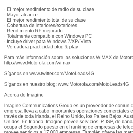
· El mejor rendimiento de radio de su clase
· Mayor alcance
· El mejor rendimiento total de su clase
· Cobertura de interiores/exteriores
· Rendimiento RF mejorado
· Totalmente compatible con Windows PC
· Incluye driver para Windows 7/XP/ Vista
· Verdadera practicidad plug & play
Para más información sobre las soluciones WiMAX de Motorol
http://www.Motorola.com/wimax
Síganos en www.twitter.com/MotoLeads4G
Síganos en nuestro blog: www.Motorola.com/MotoLeads4G
Acerca de Imagine
Imagine Communications Group es un proveedor de comunic
empresa lleva a cabo importantes operaciones comerciales e
través de toda Irlanda, el Reino Unido, los Países Bajos, Aus
Unidos. En Irlanda, Imagine provee servicios IP, ISP, de band
ocupa el Segundo puesto en el ranking de empresas de tele
provee servicios a 17.000 empresas. También ofrece las mar