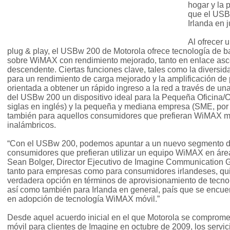
hogar y la
que el USB
Irlanda en 
Al ofrecer 
plug & play, el USBw 200 de Motorola ofrece tecnología de b
sobre WiMAX con rendimiento mejorado, tanto en enlace as
descendente. Ciertas funciones clave, tales como la diversi
para un rendimiento de carga mejorado y la amplificación de 
orientada a obtener un rápido ingreso a la red a través de u
del USBw 200 un dispositivo ideal para la Pequeña Oficina/
siglas en inglés) y la pequeña y mediana empresa (SME, por 
también para aquellos consumidores que prefieran WiMAX móv
inalámbricos.
“Con el USBw 200, podemos apuntar a un nuevo segmento d
consumidores que prefieran utilizar un equipo WiMAX en áreas
Sean Bolger, Director Ejecutivo de Imagine Communication Gr
tanto para empresas como para consumidores irlandeses, qu
verdadera opción en términos de aprovisionamiento de tecno
así como también para Irlanda en general, país que se encuen
en adopción de tecnología WiMAX móvil.”
Desde aquel acuerdo inicial en el que Motorola se comprom
móvil para clientes de Imagine en octubre de 2009, los serv