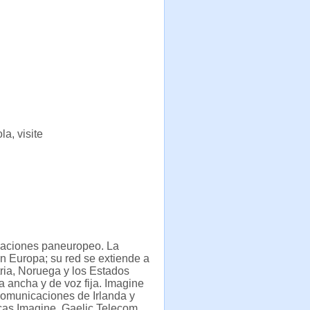
a, visite
aciones paneuropeo. La
n Europa; su red se extiende a
tria, Noruega y los Estados
a ancha y de voz fija. Imagine
comunicaciones de Irlanda y
cas Imagine, Gaelic Telecom,