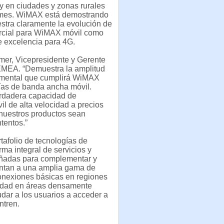
 y en ciudades y zonas rurales
r mes. WiMAX está demostrando
stra claramente la evolución de
mercial para WiMAX móvil como
de excelencia para 4G.
Amer, Vicepresidente y Gerente
EMEA. “Demuestra la amplitud
amental que cumplirá WiMAX
ías de banda ancha móvil.
rdadera capacidad de
il de alta velocidad a precios
 nuestros productos sean
tentos.”
afolio de tecnologías de
ma integral de servicios y
eñadas para complementar y
untan a una amplia gama de
onexiones básicas en regiones
ocidad en áreas densamente
dar a los usuarios a acceder a
ntren.