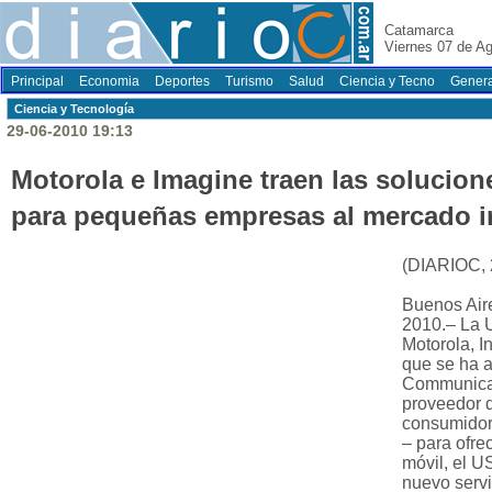
Catamarca
Viernes 07 de A
Principal
Economia
Deportes
Turismo
Salud
Ciencia y Tecno
Genera
Ciencia y Tecnología
29-06-2010 19:13
Motorola e Imagine traen las solucio
para pequeñas empresas al mercado i
(DIARIOC, 
Buenos Aire
2010.– La 
Motorola, 
que se ha 
Communicat
proveedor 
consumidor
– para ofr
móvil, el 
nuevo servi