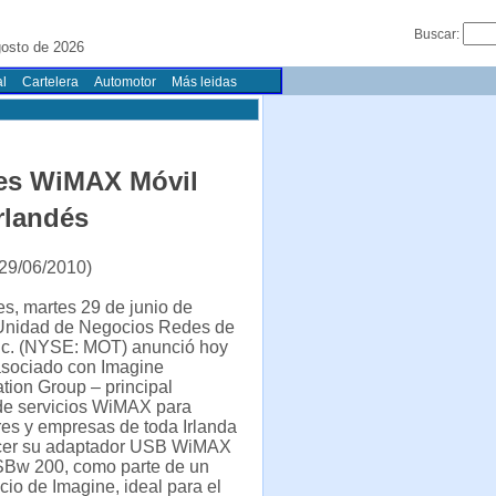
Buscar:
gosto de 2026
l
Cartelera
Automotor
Más leidas
nes WiMAX Móvil
rlandés
29/06/2010)
s, martes 29 de junio de
Unidad de Negocios Redes de
Inc. (NYSE: MOT) anunció hoy
asociado con Imagine
ion Group – principal
de servicios WiMAX para
es y empresas de toda Irlanda
ecer su adaptador USB WiMAX
USBw 200, como parte de un
cio de Imagine, ideal para el