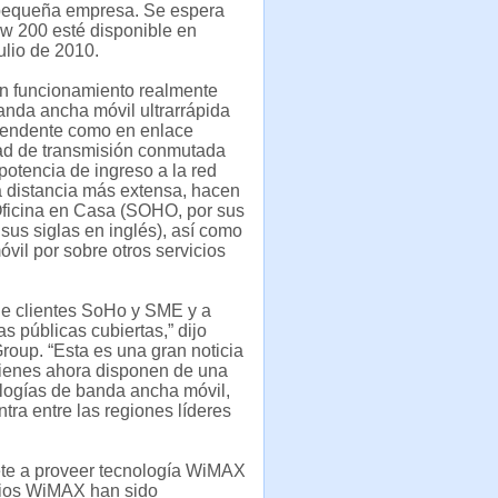
 pequeña empresa. Se espera
w 200 esté disponible en
julio de 2010.
un funcionamiento realmente
anda ancha móvil ultrarrápida
cendente como en enlace
dad de transmisión conmutada
potencia de ingreso a la red
na distancia más extensa, hacen
Oficina en Casa (SOHO, por sus
sus siglas en inglés), así como
il por sobre otros servicios
e clientes SoHo y SME y a
 públicas cubiertas,” dijo
oup. “Esta es una gran noticia
ienes ahora disponen de una
logías de banda ancha móvil,
tra entre las regiones líderes
ete a proveer tecnología WiMAX
icios WiMAX han sido