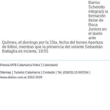
Barros
Schelotto
integrará la
formación
titular de
Boca
Juniors en
el duelo
ante
Quilmes, el domingo por la 15ta. fecha del torneo Apertura
de fútbol, mientras que la presencia del volante Sebastián
Battaglia es incierta. 19:55
|
Prensa MTB Catamarca Fotos
Calendario
|
|
|
|
Sitemap
Turismo Catamarca
Contacto
Tel. (03833) 15 697034
/www.diarioc.com.ar 2002-2026