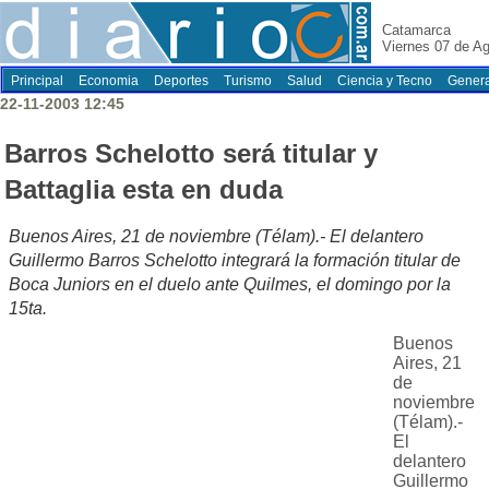
Catamarca
Viernes 07 de A
Principal
Economia
Deportes
Turismo
Salud
Ciencia y Tecno
Genera
22-11-2003 12:45
Barros Schelotto será titular y
Battaglia esta en duda
Buenos Aires, 21 de noviembre (Télam).- El delantero
Guillermo Barros Schelotto integrará la formación titular de
Boca Juniors en el duelo ante Quilmes, el domingo por la
15ta.
Buenos
Aires, 21
de
noviembre
(Télam).-
El
delantero
Guillermo