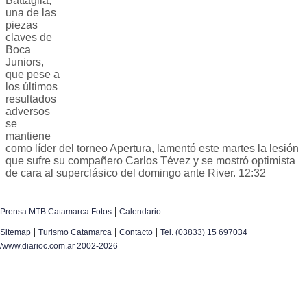
Battaglia,
una de las
piezas
claves de
Boca
Juniors,
que pese a
los últimos
resultados
adversos
se
mantiene
como líder del torneo Apertura, lamentó este martes la lesión
que sufre su compañero Carlos Tévez y se mostró optimista
de cara al superclásico del domingo ante River. 12:32
|
Prensa MTB Catamarca Fotos
Calendario
|
|
|
|
Sitemap
Turismo Catamarca
Contacto
Tel. (03833) 15 697034
/www.diarioc.com.ar 2002-2026