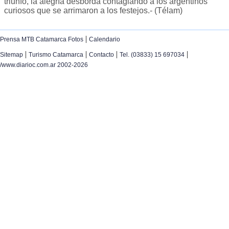
triunfo, la alegría desborda contagiando a los argentinos
curiosos que se arrimaron a los festejos.- (Télam)
|
Prensa MTB Catamarca Fotos
Calendario
|
|
|
|
Sitemap
Turismo Catamarca
Contacto
Tel. (03833) 15 697034
/www.diarioc.com.ar 2002-2026