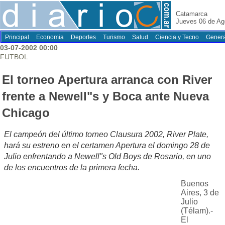
Catamarca
Jueves 06 de Ag
Principal
Economia
Deportes
Turismo
Salud
Ciencia y Tecno
Genera
03-07-2002 00:00
FUTBOL
El torneo Apertura arranca con River
frente a Newell"s y Boca ante Nueva
Chicago
El campeón del último torneo Clausura 2002, River Plate,
hará su estreno en el certamen Apertura el domingo 28 de
Julio enfrentando a Newell"s Old Boys de Rosario, en uno
de los encuentros de la primera fecha.
Buenos
Aires, 3 de
Julio
(Télam).-
El