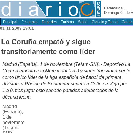
Catamarca
Domingo 09 de A
Principal
Economia
Deportes
Turismo
Salud
Ciencia y Tecno
Genera
01-11-2003 19:01
La Coruña empató y sigue
transitoriamente como líder
Madrid (España), 1 de noviembre (Télam-SNI).- Deportivo La
Coruña empató con Murcia por 0 a 0 y sigue transitoriamente
como único líder de la liga española de fútbol de primera
división, y Rácing de Santander superó a Celta de Vigo por
1 a 0, tras jugar este sábado partidos adelantados de la
décima fecha.
Madrid
(España),
1 de
noviembre
(Télam-