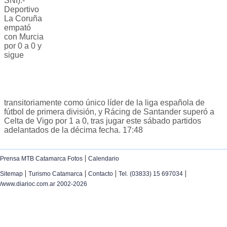
SNI).-
Deportivo
La Coruña
empató
con Murcia
por 0 a 0 y
sigue
transitoriamente como único líder de la liga española de
fútbol de primera división, y Rácing de Santander superó a
Celta de Vigo por 1 a 0, tras jugar este sábado partidos
adelantados de la décima fecha. 17:48
|
Prensa MTB Catamarca Fotos
Calendario
|
|
|
|
Sitemap
Turismo Catamarca
Contacto
Tel. (03833) 15 697034
/www.diarioc.com.ar 2002-2026