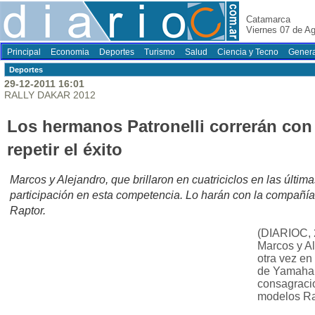
Catamarca
Viernes 07 de A
Principal
Economia
Deportes
Turismo
Salud
Ciencia y Tecno
Genera
Deportes
29-12-2011 16:01
RALLY DAKAR 2012
Los hermanos Patronelli correrán co
repetir el éxito
Marcos y Alejandro, que brillaron en cuatriciclos en las últim
participación en esta competencia. Lo harán con la compañía
Raptor.
(DIARIOC, 
Marcos y Al
otra vez en 
de Yamaha 
consagracio
modelos Ra