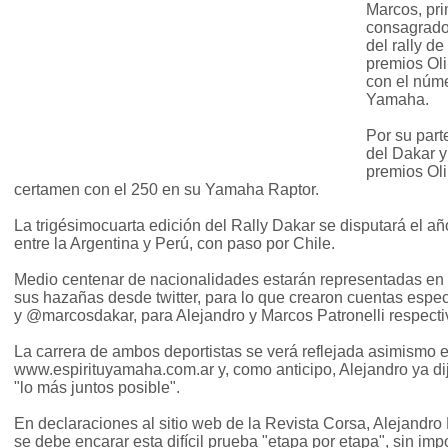
Marcos, pri
consagrado
del rally d
premios Oli
con el núme
Yamaha.
Por su part
del Dakar y
premios Oli
certamen con el 250 en su Yamaha Raptor.
La trigésimocuarta edición del Rally Dakar se disputará el añ
entre la Argentina y Perú, con paso por Chile.
Medio centenar de nacionalidades estarán representadas en el
sus hazañas desde twitter, para lo que crearon cuentas esp
y @marcosdakar, para Alejandro y Marcos Patronelli respect
La carrera de ambos deportistas se verá reflejada asimismo en
www.espirituyamaha.com.ar y, como anticipo, Alejandro ya dijo
"lo más juntos posible".
En declaraciones al sitio web de la Revista Corsa, Alejandro
se debe encarar esta difícil prueba "etapa por etapa", sin impo