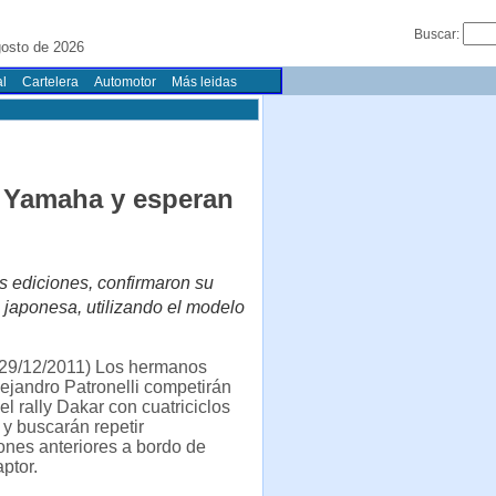
Buscar:
gosto de 2026
l
Cartelera
Automotor
Más leidas
n Yamaha y esperan
as ediciones, confirmaron su
 japonesa, utilizando el modelo
29/12/2011) Los hermanos
ejandro Patronelli competirán
el rally Dakar con cuatriciclos
y buscarán repetir
nes anteriores a bordo de
ptor.