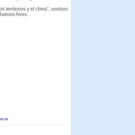
s territorios y el clima", sostuvo
 Buenos Aires.
om.ar