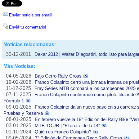
Enviar noticia por email!
Enviá tu comentario!
Noticias relacionadas:
30-12-2011
Dakar 2012 | Walter D´agostini, todo listo para larga
Más Noticias:
04-05-2026
Bajo Cerro Rally Cross
19-02-2026
Franco Colapinto cerró una jornada intensa de pru
11-12-2025
Fray Series MTB coronará a los campeones 2025 e
07-11-2025
Franco Colapinto confirmado como piloto titular de 
Fórmula 1
09-01-2025
Franco Colapinto da un nuevo paso en su carrera: s
Pruebas y Reserva
08-01-2025
En febrero vuelve la 18° Edición del Rally Bike "Ve
03-01-2025
MTB TOUR | "El cruce de la 14"
01-10-2024
Quién es Franco Colapinto?
09-05-2024
3° Edición de Campanas Race Rally Cross