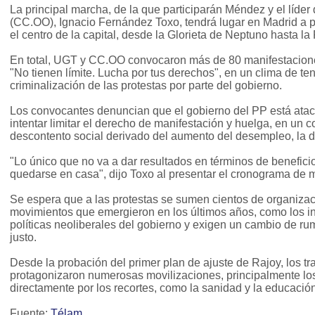
La principal marcha, de la que participarán Méndez y el líde
(CC.OO), Ignacio Fernández Toxo, tendrá lugar en Madrid a pa
el centro de la capital, desde la Glorieta de Neptuno hasta la 
En total, UGT y CC.OO convocaron más de 80 manifestaciones
"No tienen límite. Lucha por tus derechos", en un clima de te
criminalización de las protestas por parte del gobierno.
Los convocantes denuncian que el gobierno del PP está ataca
intentar limitar el derecho de manifestación y huelga, en un 
descontento social derivado del aumento del desempleo, la d
"Lo único que no va a dar resultados en términos de beneficio
quedarse en casa", dijo Toxo al presentar el cronograma de m
Se espera que a las protestas se sumen cientos de organizac
movimientos que emergieron en los últimos años, como los i
políticas neoliberales del gobierno y exigen un cambio de 
justo.
Desde la probación del primer plan de ajuste de Rajoy, los 
protagonizaron numerosas movilizaciones, principalmente los
directamente por los recortes, como la sanidad y la educación
Fuente:
Télam