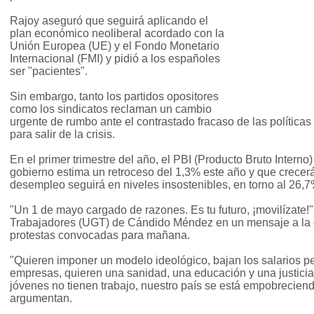
Rajoy aseguró que seguirá aplicando el
plan económico neoliberal acordado con la
Unión Europea (UE) y el Fondo Monetario
Internacional (FMI) y pidió a los españoles
ser "pacientes".
Sin embargo, tanto los partidos opositores
como los sindicatos reclaman un cambio
urgente de rumbo ante el contrastado fracaso de las políticas
para salir de la crisis.
En el primer trimestre del año, el PBI (Producto Bruto Interno
gobierno estima un retroceso del 1,3% este año y que crecer
desempleo seguirá en niveles insostenibles, en torno al 26,7
"Un 1 de mayo cargado de razones. Es tu futuro, ¡movilízate!"
Trabajadores (UGT) de Cándido Méndez en un mensaje a la c
protestas convocadas para mañana.
"Quieren imponer un modelo ideológico, bajan los salarios pe
empresas, quieren una sanidad, una educación y una justicia 
jóvenes no tienen trabajo, nuestro país se está empobreciend
argumentan.