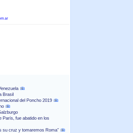
om.ar
 Venezuela
 Brasil
ernacional del Poncho 2019
no
Salzburgo
 París, fue abatido en los
os su cruz y tomaremos Roma"