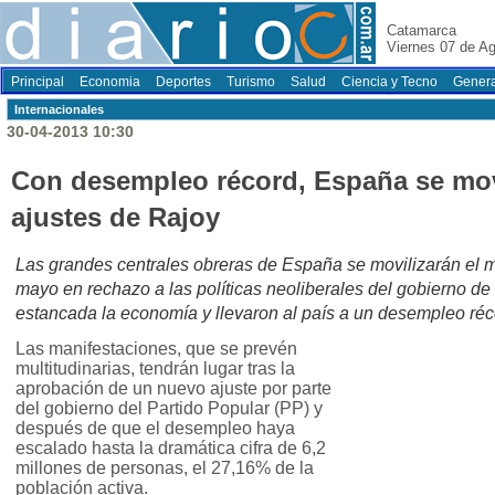
Catamarca
Viernes 07 de A
Principal
Economia
Deportes
Turismo
Salud
Ciencia y Tecno
Genera
Internacionales
30-04-2013 10:30
Con desempleo récord, España se movi
ajustes de Rajoy
Las grandes centrales obreras de España se movilizarán el m
mayo en rechazo a las políticas neoliberales del gobierno d
estancada la economía y llevaron al país a un desempleo réc
Las manifestaciones, que se prevén
multitudinarias, tendrán lugar tras la
aprobación de un nuevo ajuste por parte
del gobierno del Partido Popular (PP) y
después de que el desempleo haya
escalado hasta la dramática cifra de 6,2
millones de personas, el 27,16% de la
población activa.