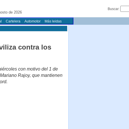
Buscar:
gosto de 2026
l
Cartelera
Automotor
Más leidas
liza contra los
iércoles con motivo del 1 de
e Mariano Rajoy, que mantienen
ord.