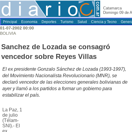
Catamarca
Domingo 09 de A
Principal
Economia
Deportes
Turismo
Salud
Ciencia y Tecno
Genera
01-07-2002 00:00
BOLIVIA
Sanchez de Lozada se consagró
vencedor sobre Reyes Villas
El ex presidente Gonzalo Sánchez de Lozada (1993-1997),
del Movimiento Nacionalista Revolucionario (MNR), se
declaró vencedor de las elecciones generales bolivianas de
ayer y llamó a los partidos a formar un gobierno para
estabilizar el país.
La Paz, 1
de julio
(Télam-
SNI).- El
ex