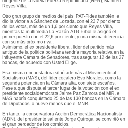
dirigente de la Nueva Fuerza Republicana (NFR), Manfred
Reyes Villa.
Otro gran grupo de medios del país, PAT-Fides también le
dio la victoria a Sánchez de Lozada, con el 23,7 por ciento
de los votos, más de un 1,6 por ciento que Reyes Villa,
mientras la multimedia La Razón-ATB-Erbol le asignó el
primer puesto con el 22,6 por ciento, y una misma diferencia
con su más próximo rival.
Asimismo, el ex presidente liberal, líder del partido más
antiguo de la política boliviana tendría mayoría relativa en la
influyente Cámara de Senadores, tras asegurar 12 de las 27
bancas, de acuerdo con Usted Elige.
Esa misma encuestadora situó además al Movimiento al
Socialismo (MAS), del líder cocalero Evo Morales, como la
segunda potencia en la Cámara alta, con siete escaños.
Pese a que disputa el tercer lugar de la votación con el ex
presidente socialdemócrata Jaime Paz Zamora del MIR, el
MAS habría conquistado 25 de las 130 bancas en la Cámara
de Diputados, o nueve menos que el MNR.
En tanto, la conservadora Acción Democrática Nacionalista
(ADN), del presidente saliente Jorge Quiroga, se convirtió en
el gran perdedor de los comicios.