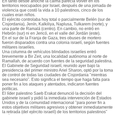
En tanto desde anoche la calma parecía volver en los
territorios reocupados por Israel, después de una jornada de
violencia que costó la vida a 10 palestinos, cinco de los
cuales eran niños.
El ejército controlaba hoy total o parcialmente Belén (sur de
Cisjordania), Jenín, Kalkiliya, Naplusa, Tulkarem (norte), y
una parte de Ramalá (centro). En cambio, no entró en
Hebrón (sur) ni en Jericó, en el valle del Jordán (este).
En el sur de la Franja de Gaza, tres obuses de mortero
fueron disparados contra una colonia israelí, según fuentes
militares israelíes.
Una columna de vehículos blindados israelíes entró
brevemente a Bir Zeit, una localidad autónoma al norte de
Ramallah, de acuerdo con fuentes de la seguridad palestina.
El Gabinete de Seguridad israelí, reunido ayer bajo la
presidencia del primer ministro Ariel Sharon, optó por la toma
de control de todas las ciudades de Cisjordania "mientras
sea necesario". Esto significa el tiempo que haga falta para
poner fin a los ataques y atentados, indicaron fuentes
políticas.
El líder palestino Saeb Erakat denunció la decisión del
gabinete israelí y pidió la inmediata intervención de Estados
Unidos y de la comunidad internacional "para poner fin a
estos objetivos militares agresivos y obtener inmediatamente
la retirada (del ejército israelí) de los territorios palestinos"