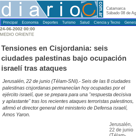
Catamarca
Sábado 08 de Ag
Principal
Economia
Deportes
Turismo
Salud
Ciencia y Tecno
Genera
24-06-2002 00:00
MEDIO ORIENTE
Tensiones en Cisjordania: seis
ciudades palestinas bajo ocupación
israelí tras ataques
Jerusalén, 22 de junio (Télam-SNI).- Seis de las 8 ciudades
palestinas cisjordanas permanecían hoy ocupadas por el
ejército israelí, que se prepara para una "respuesta decisiva
y aplastante" tras los recientes ataques terroristas palestinos,
afirmó el director general del ministerio de Defensa israelí,
Amos Yaron.
Jerusalén,
22 de junio
(Télam-