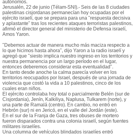
autónomos.
Jerusalén, 22 de junio (Télam-SNI).- Seis de las 8 ciudades
palestinas cisjordanas permanecían hoy ocupadas por el
ejército israelí, que se prepara para una "respuesta decisiva
y aplastante" tras los recientes ataques terroristas palestinos,
afirmó el director general del ministerio de Defensa israelí,
Amos Yaron.
"Debemos actuar de manera mucho más maciza respecto a
lo que hicimos hasta ahora", dijo Yaron a la radio israelí y
agregó que "siesto implica nuestro ingreso en los territorios y
nuestra permanencia por un largo período en el lugar,
entonces deberemos considerar esta eventualidad".
En tanto desde anoche la calma parecía volver en los
territorios reocupados por Israel, después de una jornada de
violencia que costó la vida a 10 palestinos, cinco de los
cuales eran niños.
El ejército controlaba hoy total o parcialmente Belén (sur de
Cisjordania), Jenín, Kalkiliya, Naplusa, Tulkarem (norte), y
una parte de Ramalá (centro). En cambio, no entró en
Hebrón (sur) ni en Jericó, en el valle del Jordán (este).
En el sur de la Franja de Gaza, tres obuses de mortero
fueron disparados contra una colonia israelí, según fuentes
militares israelíes.
Una columna de vehículos blindados israelíes entró