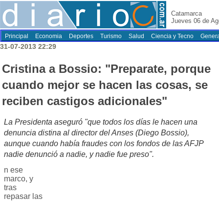
Catamarca
Jueves 06 de Ag
Principal
Economia
Deportes
Turismo
Salud
Ciencia y Tecno
Genera
31-07-2013 22:29
Cristina a Bossio: "Preparate, porque
cuando mejor se hacen las cosas, se
reciben castigos adicionales"
La Presidenta aseguró "que todos los días le hacen una
denuncia distina al director del Anses (Diego Bossio),
aunque cuando había fraudes con los fondos de las AFJP
nadie denunció a nadie, y nadie fue preso".
n ese
marco, y
tras
repasar las