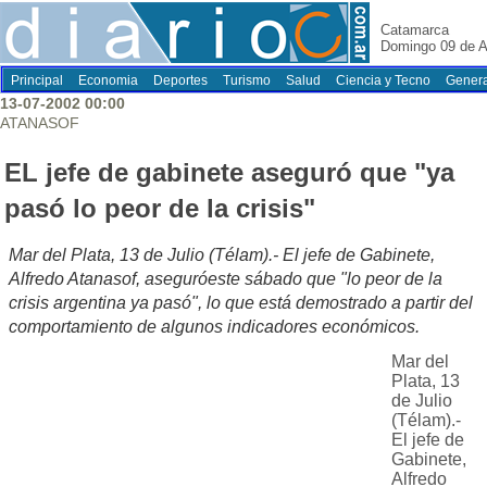
Catamarca
Domingo 09 de A
Principal
Economia
Deportes
Turismo
Salud
Ciencia y Tecno
Genera
13-07-2002 00:00
ATANASOF
EL jefe de gabinete aseguró que "ya
pasó lo peor de la crisis"
Mar del Plata, 13 de Julio (Télam).- El jefe de Gabinete,
Alfredo Atanasof, aseguróeste sábado que "lo peor de la
crisis argentina ya pasó", lo que está demostrado a partir del
comportamiento de algunos indicadores económicos.
Mar del
Plata, 13
de Julio
(Télam).-
El jefe de
Gabinete,
Alfredo