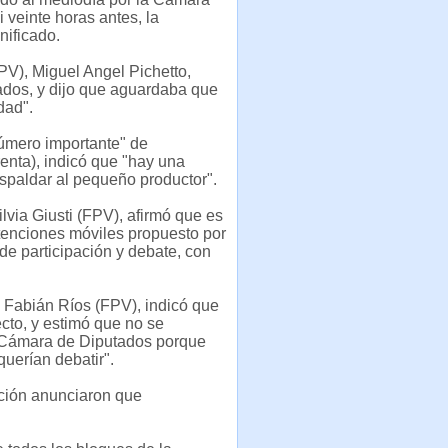
veinte horas antes, la
nificado.
FPV), Miguel Angel Pichetto,
ados, y dijo que aguardaba que
dad".
número importante" de
enta), indicó que "hay una
espaldar al pequeño productor".
lvia Giusti (FPV), afirmó que es
etenciones móviles propuesto por
 de participación y debate, con
o Fabián Ríos (FPV), indicó que
ecto, y estimó que no se
a Cámara de Diputados porque
querían debatir".
ición anunciaron que