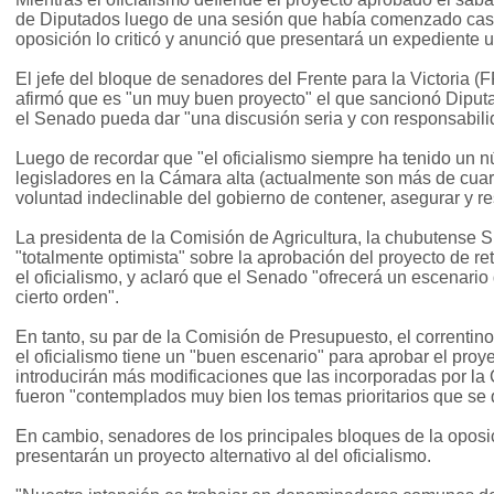
de Diputados luego de una sesión que había comenzado casi 
oposición lo criticó y anunció que presentará un expediente u
El jefe del bloque de senadores del Frente para la Victoria (
afirmó que es "un muy buen proyecto" el que sancionó Diput
el Senado pueda dar "una discusión seria y con responsabili
Luego de recordar que "el oficialismo siempre ha tenido un 
legisladores en la Cámara alta (actualmente son más de cuar
voluntad indeclinable del gobierno de contener, asegurar y r
La presidenta de la Comisión de Agricultura, la chubutense Si
"totalmente optimista" sobre la aprobación del proyecto de r
el oficialismo, y aclaró que el Senado "ofrecerá un escenario
cierto orden".
En tanto, su par de la Comisión de Presupuesto, el correntin
el oficialismo tiene un "buen escenario" para aprobar el proy
introducirán más modificaciones que las incorporadas por l
fueron "contemplados muy bien los temas prioritarios que se 
En cambio, senadores de los principales bloques de la opos
presentarán un proyecto alternativo al del oficialismo.