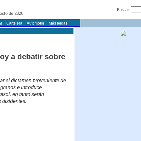
Buscar:
osto de 2026
l
Cartelera
Automotor
Más leidas
y a debatir sobre
iar el dictamen proveniente de
 granos e introduce
asol, en tanto serán
s disidentes.