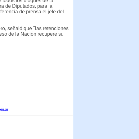
 todos los bloques de la
ra de Diputados, para la
erencia de prensa el jefe del
ro, señaló que "las retenciones
eso de la Nación recupere su
om.ar