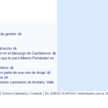
 de gestión
lización
cri en el liderazgo de Cambiemos
a que le sacó Alberto Fernández en
elleza
mo parte de una ruta de droga
na
uestos camineros de Ambato, Valle
|
|
|
|
Turismo Catamarca
Contacto
Tel. (03833) 15 697034
/www.diarioc.com.ar 