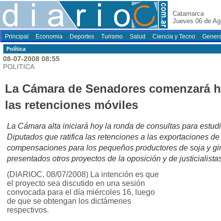
Catamarca
Jueves 06 de Ag
Principal
Economia
Deportes
Turismo
Salud
Ciencia y Tecno
Genera
Polí­tica
08-07-2008 08:55
POLITICA
La Cámara de Senadores comenzará ho
las retenciones móviles
La Cámara alta iniciará hoy la ronda de consultas para estud
Diputados que ratifica las retenciones a las exportaciones de
compensaciones para los pequeños productores de soja y gir
presentados otros proyectos de la oposición y de justicialista
(DIARIOC, 08/07/2008) La intención es que
el proyecto sea discutido en una sesión
convocada para el día miércoles 16, luego
de que se obtengan los dictámenes
respectivos.