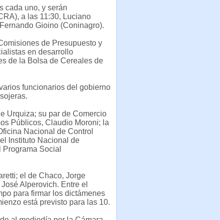
s cada uno, y serán
(CRA), a las 11:30, Luciano
 Fernando Gioino (Coninagro).
as Comisiones de Presupuesto y
ialistas en desarrollo
es de la Bolsa de Cereales de
 varios funcionarios del gobierno
sojeras.
 de Urquiza; su par de Comercio
sos Públicos, Claudio Moroni; la
 Oficina Nacional de Control
l Instituto Nacional de
l Programa Social
retti; el de Chaco, Jorge
José Alperovich. Entre el
empo para firmar los dictámenes
ienzo está previsto para las 10.
bado al mediodía por la Cámara