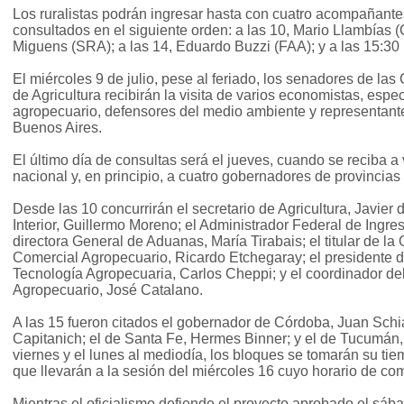
Los ruralistas podrán ingresar hasta con cuatro acompañante
consultados en el siguiente orden: a las 10, Mario Llambías 
Miguens (SRA); a las 14, Eduardo Buzzi (FAA); y a las 15:30
El miércoles 9 de julio, pese al feriado, los senadores de l
de Agricultura recibirán la visita de varios economistas, espec
agropecuario, defensores del medio ambiente y representant
Buenos Aires.
El último día de consultas será el jueves, cuando se reciba a
nacional y, en principio, a cuatro gobernadores de provincias 
Desde las 10 concurrirán el secretario de Agricultura, Javier
Interior, Guillermo Moreno; el Administrador Federal de Ingre
directora General de Aduanas, María Tirabais; el titular de la
Comercial Agropecuario, Ricardo Etchegaray; el presidente de
Tecnología Agropecuaria, Carlos Cheppi; y el coordinador de
Agropecuario, José Catalano.
A las 15 fueron citados el gobernador de Córdoba, Juan Schia
Capitanich; el de Santa Fe, Hermes Binner; y el de Tucumán, 
viernes y el lunes al mediodía, los bloques se tomarán su ti
que llevarán a la sesión del miércoles 16 cuyo horario de com
Mientras el oficialismo defiende el proyecto aprobado el sá