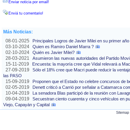
Enviar noticia por email!
Enviá tu comentario!
Más Noticias:
08-01-2025
Principales Logros de Javier Milei en su primer año
03-10-2024
Quien es Ramiro Daniel Marra ?
02-10-2024
Quién es Javier Milei?
28-03-2021
Asumieron las nuevas autoridades del Partido Movi
15-11-2019
Encuesta: la mayoría cree que Vidal relevará a Ma
27-09-2019
Sólo el 18% cree que Macri puede reducir la ventaj
las PASO
15-09-2019
Proponen que el Estado no celebre concursos de b
02-05-2019
Denett criticó a Carrió por señalar a Catamarca co
10-04-2019
La senadora Blas participó de la reunión con Lavag
09-04-2019
Secuestran ciento cuarenta y cinco vehículos en p
Viejo, Capayán y Capital
Sitemap