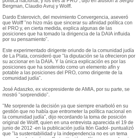
política nacional, y los tres al PRO", dijo en alusión a Sergio
Bergman, Claudio Avruj y Wolff.
Dardo Esterovich, del movimiento Convergencia, aseveró
que Wolff "no hizo más que sincerar su afinidad política con
el PRO y, en cierta medida, explica algunas de las
posiciones que ha tomado la dirigencia de la DAIA influida
por su pensamiento".
Este experimentado dirigente oriundo de la comunidad judía
de La Plata, consideró que "la diputación se la ofrecieron por
su accionar en la DAIA. Y la única explicación es por las
posiciones que ha sostenido como un elemento afín y
potable a las posiciones del PRO, como dirigente de la
comunidad judía".
José Adaszko, ex vicepresidente de AMIA, por su parte, se
mostró "sorprendido".
"Me sorprende la decisión ya que siempre enarboló en su
gestión que no había que entrometer la política nacional en
la comunidad judía", dijo recordando la toma de posición
original de Wolff, quien en una entrevista aparecida el 19 de
junio de 2012 -en la publicación judía Itón Gadol- puntualizó
que "la sustentabilidad y la independencia no es un tema