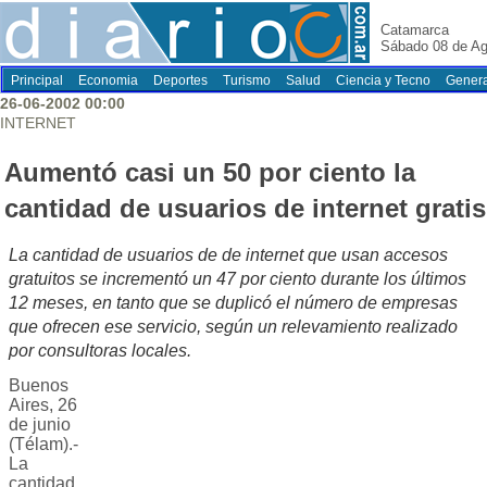
Catamarca
Sábado 08 de Ag
Principal
Economia
Deportes
Turismo
Salud
Ciencia y Tecno
Genera
26-06-2002 00:00
INTERNET
Aumentó casi un 50 por ciento la
cantidad de usuarios de internet gratis
La cantidad de usuarios de de internet que usan accesos
gratuitos se incrementó un 47 por ciento durante los últimos
12 meses, en tanto que se duplicó el número de empresas
que ofrecen ese servicio, según un relevamiento realizado
por consultoras locales.
Buenos
Aires, 26
de junio
(Télam).-
La
cantidad