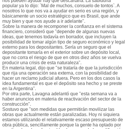
nos pueden ayudar hay que descartarla. La sabiduría
popular ya lo dijo: `Mal de muchos, consuelo de tontos`. A
nosotros lo que nos va a ayudar en serio es una región, y
básicamente un socio estratégico que es Brasil, que ande
muy bien y que nos ayude a ir adelante".
Sobre la manera de recomponer la confianza en el sistema
financiero, consideró que "depende de algunas nuevas
ideas, que tenemos todavía en borrador, que incluyen la
posibilidad de tomar algún tipo de seguro económico y legal
externo para los depositantes. Sería un seguro que el
depositante tomaría en el exterior sobre un depósito local,
que no corra el riesgo de que en otros diez años se vuelva
producir una crisis de esta naturaleza".
En materia legal, dijo que "se trataría de que la jurisdicción
que rija una operación sea externa, con la posibilidad de
hacer un reclamo judicial afuera. Pero en los dos casos la
idea fundamental es que el depósito sea hecho y se preste
en la Argentina".
Por otra parte, Lavagna adelantó que "esta semana va a
haber anuncios en materia de reactivación del sector de la
construcción".
Sostuvo que "son medidas que permitirán movilizar las
obras que actualmente están paralizadas. Hoy ni siquiera
estamos utilizando el relativamente escaso presupuesto de
obra pública, sencillamente porque la gente ha optado por