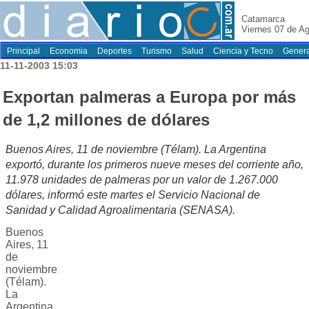
Catamarca
Viernes 07 de A
Principal
Economia
Deportes
Turismo
Salud
Ciencia y Tecno
Genera
11-11-2003 15:03
Exportan palmeras a Europa por más
de 1,2 millones de dólares
Buenos Aires, 11 de noviembre (Télam). La Argentina
exportó, durante los primeros nueve meses del corriente año,
11.978 unidades de palmeras por un valor de 1.267.000
dólares, informó este martes el Servicio Nacional de
Sanidad y Calidad Agroalimentaria (SENASA).
Buenos
Aires, 11
de
noviembre
(Télam).
La
Argentina