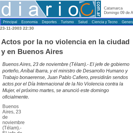
Catamarca
Domingo 09 de A
Principal
Economia
Deportes
Turismo
Salud
Ciencia y Tecno
Genera
23-11-2003 22:30
Actos por la no violencia en la ciudad
y en Buenos Aires
Buenos Aires, 23 de noviembre (Télam).- El jefe de gobierno
porteño, Aníbal Ibarra, y el ministro de Desarrollo Humano y
Trabajo bonaerense, Juan Pablo Cafiero, presidirán sendos
actos por el Día Internacional de la No Violencia contra la
Mujer, el próximo martes, se anunció este domingo
oficialmente.
Buenos
Aires, 23
de
noviembre
(Télam).-