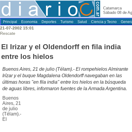
Catamarca
Sábado 08 de Ag
Principal
Economia
Deportes
Turismo
Salud
Ciencia y Tecno
Genera
21-07-2002 15:01
Rescate
El Irizar y el Oldendorff en fila india
entre los hielos
Buenos Aires, 21 de julio (Télam).- El rompehielos Almirante
Irízar y el buque Magdalena Oldendorff navegaban en las
últimas horas "en fila india" entre los hielos en la búsqueda
de aguas libres, informaron fuentes de la Armada Argentina.
Buenos
Aires, 21
de julio
(Télam).-
El