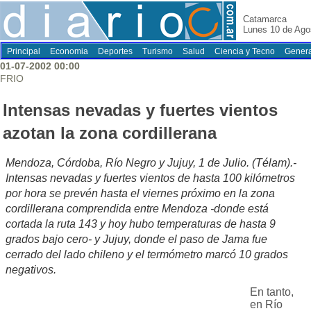
Catamarca
Lunes 10 de Ago
Principal
Economia
Deportes
Turismo
Salud
Ciencia y Tecno
Genera
01-07-2002 00:00
FRIO
Intensas nevadas y fuertes vientos
azotan la zona cordillerana
Mendoza, Córdoba, Río Negro y Jujuy, 1 de Julio. (Télam).-
Intensas nevadas y fuertes vientos de hasta 100 kilómetros
por hora se prevén hasta el viernes próximo en la zona
cordillerana comprendida entre Mendoza -donde está
cortada la ruta 143 y hoy hubo temperaturas de hasta 9
grados bajo cero- y Jujuy, donde el paso de Jama fue
cerrado del lado chileno y el termómetro marcó 10 grados
negativos.
En tanto,
en Río