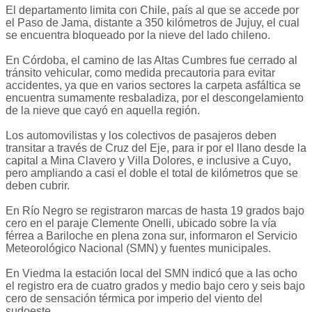
El departamento limita con Chile, país al que se accede por
el Paso de Jama, distante a 350 kilómetros de Jujuy, el cual
se encuentra bloqueado por la nieve del lado chileno.
En Córdoba, el camino de las Altas Cumbres fue cerrado al
tránsito vehicular, como medida precautoria para evitar
accidentes, ya que en varios sectores la carpeta asfáltica se
encuentra sumamente resbaladiza, por el descongelamiento
de la nieve que cayó en aquella región.
Los automovilistas y los colectivos de pasajeros deben
transitar a través de Cruz del Eje, para ir por el llano desde la
capital a Mina Clavero y Villa Dolores, e inclusive a Cuyo,
pero ampliando a casi el doble el total de kilómetros que se
deben cubrir.
En Río Negro se registraron marcas de hasta 19 grados bajo
cero en el paraje Clemente Onelli, ubicado sobre la vía
férrea a Bariloche en plena zona sur, informaron el Servicio
Meteorológico Nacional (SMN) y fuentes municipales.
En Viedma la estación local del SMN indicó que a las ocho
el registro era de cuatro grados y medio bajo cero y seis bajo
cero de sensación térmica por imperio del viento del
sudoeste.