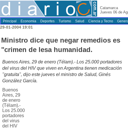
Catamarca
Jueves 06 de Ag
Principal
Economia
Deportes
Turismo
Salud
Ciencia y Tecno
Genera
29-01-2004 19:01
Ministro dice que negar remedios es
"crimen de lesa humanidad.
Buenos Aires, 29 de enero (Télam).- Los 25.000 portadores
del virus del HIV que viven en Argentina tienen medicación
"gratuita", dijo este jueves el ministro de Salud, Ginés
González García.
Buenos
Aires, 29
de enero
(Télam).-
Los 25.000
portadores
del virus
del HIV