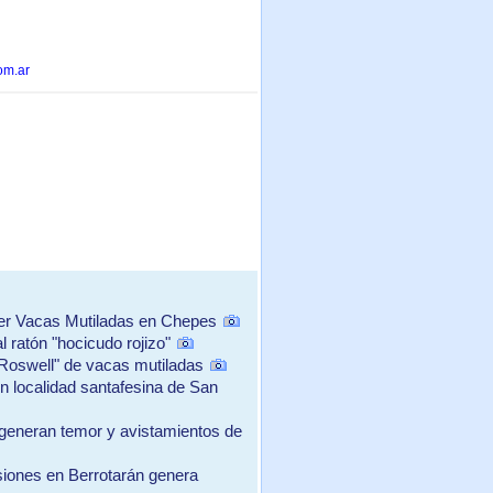
om.ar
er Vacas Mutiladas en Chepes
ratón "hocicudo rojizo"
oswell" de vacas mutiladas
localidad santafesina de San
generan temor y avistamientos de
siones en Berrotarán genera