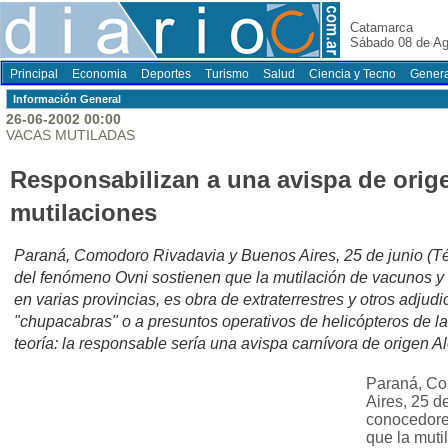
Catamarca
Sábado 08 de Ag
Principal
Economia
Deportes
Turismo
Salud
Ciencia y Tecno
Genera
Información General
26-06-2002 00:00
VACAS MUTILADAS
Responsabilizan a una avispa de orig
mutilaciones
Paraná, Comodoro Rivadavia y Buenos Aires, 25 de junio (T
del fenómeno Ovni sostienen que la mutilación de vacunos y 
en varias provincias, es obra de extraterrestres y otros adjud
"chupacabras" o a presuntos operativos de helicópteros de 
teoría: la responsable sería una avispa carnívora de origen 
Paraná, Co
Aires, 25 d
conocedore
que la muti