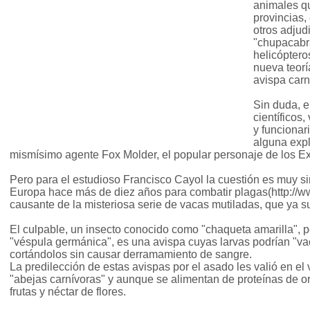
animales qu
provincias, 
otros adjud
"chupacabra
helicópter
nueva teorí
avispa carn
Sin duda, e
científicos
y funcionar
alguna expl
mismísimo agente Fox Molder, el popular personaje de los E
Pero para el estudioso Francisco Cayol la cuestión es muy si
Europa hace más de diez años para combatir plagas(http://www
causante de la misteriosa serie de vacas mutiladas, que ya
El culpable, un insecto conocido como "chaqueta amarilla", p
"véspula germánica", es una avispa cuyas larvas podrían "vac
cortándolos sin causar derramamiento de sangre.
La predilección de estas avispas por el asado les valió en el
"abejas carnívoras" y aunque se alimentan de proteínas de 
frutas y néctar de flores.