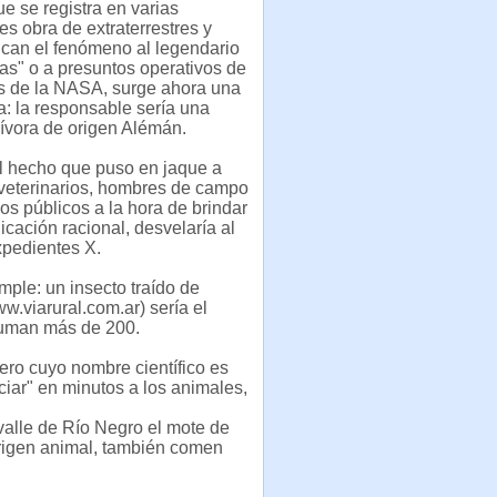
e se registra en varias
es obra de extraterrestres y
ican el fenómeno al legendario
s" o a presuntos operativos de
os de la NASA, surge ahora una
a: la responsable sería una
ívora de origen Alémán.
l hecho que puso en jaque a
, veterinarios, hombres de campo
ios públicos a la hora de brindar
icación racional, desvelaría al
xpedientes X.
mple: un insecto traído de
.viarural.com.ar) sería el
 suman más de 200.
ero cuyo nombre científico es
iar" en minutos a los animales,
 valle de Río Negro el mote de
origen animal, también comen