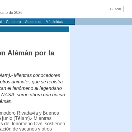
Buscar:
osto de 2026
l
Cartelera
Automotor
Más leidas
en Alémán por la
élam).- Mientras conocedores
otros animales que se registra
ican el fenómeno al legendario
la NASA, surge ahora una nueva
Alémán.
modoro Rivadavia y Buenos
e junio (Télam).- Mientras
s del fenómeno Ovni sostienen
lación de vacunos y otros