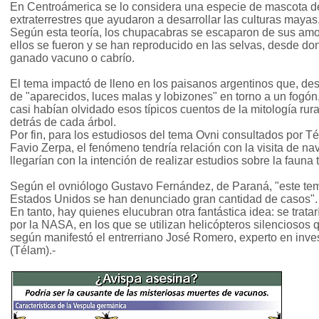
En Centroámerica se lo considera una especie de mascota de
extraterrestres que ayudaron a desarrollar las culturas mayas,
Según esta teoría, los chupacabras se escaparon de sus am
ellos se fueron y se han reproducido en las selvas, desde d
ganado vacuno o cabrío.
El tema impactó de lleno en los paisanos argentinos que, des
de "aparecidos, luces malas y lobizones" en torno a un fogón
casi habían olvidado esos típicos cuentos de la mitología ru
detrás de cada árbol.
Por fin, para los estudiosos del tema Ovni consultados por T
Favio Zerpa, el fenómeno tendría relación con la visita de nav
llegarían con la intención de realizar estudios sobre la fauna t
Según el ovniólogo Gustavo Fernández, de Paraná, "este tem
Estados Unidos se han denunciado gran cantidad de casos".
En tanto, hay quienes elucubran otra fantástica idea: se trat
por la NASA, en los que se utilizan helicópteros silenciosos
según manifestó el entrerriano José Romero, experto en inve
(Télam).-