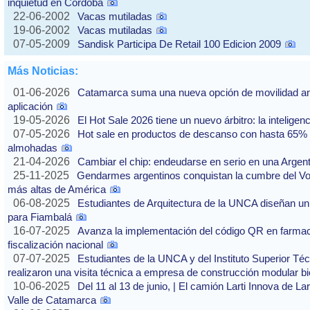
inquietud en Córdoba
22-06-2002
Vacas mutiladas
19-06-2002
Vacas mutiladas
07-05-2009
Sandisk Participa De Retail 100 Edicion 2009
Más Noticias:
01-06-2026
Catamarca suma una nueva opción de movilidad ante
aplicación
19-05-2026
El Hot Sale 2026 tiene un nuevo árbitro: la inteligencia
07-05-2026
Hot sale en productos de descanso con hasta 65% of
almohadas
21-04-2026
Cambiar el chip: endeudarse en serio en una Argenti
25-11-2025
Gendarmes argentinos conquistan la cumbre del Vo
más altas de América
06-08-2025
Estudiantes de Arquitectura de la UNCA diseñan un 
para Fiambalá
16-07-2025
Avanza la implementación del código QR en farmaci
fiscalización nacional
07-07-2025
Estudiantes de la UNCA y del Instituto Superior Técn
realizaron una visita técnica a empresa de construcción modular bi
10-06-2025
Del 11 al 13 de junio, | El camión Larti Innova de La
Valle de Catamarca