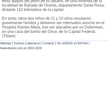
feroz ataque del perro de su abuelo, en una vivienda de la
localidad de Bañado de Ovanta, departamento Santa Rosa,
distante 110 kilómetros de la capital.
En tanto, otros dos niños de 11 y 10 años resultaron
gravemente heridos y debieron ser internados anoche en el
Hospital Ramos Mejía, tras ser atacados por un Doberman,
en una casa del barrio del Once, de la Capital Federal.
(Télam)
|
|
|
|
Sitemap
Turismo Catamarca
Contacto
Tel. (03833) 15 697034
/www.diarioc.com.ar 2002-2026