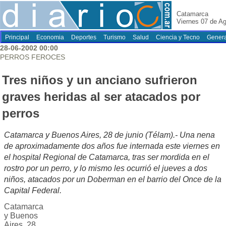
Catamarca
Viernes 07 de A
Principal
Economia
Deportes
Turismo
Salud
Ciencia y Tecno
Genera
28-06-2002 00:00
PERROS FEROCES
Tres niños y un anciano sufrieron
graves heridas al ser atacados por
perros
Catamarca y Buenos Aires, 28 de junio (Télam).- Una nena
de aproximadamente dos años fue internada este viernes en
el hospital Regional de Catamarca, tras ser mordida en el
rostro por un perro, y lo mismo les ocurrió el jueves a dos
niños, atacados por un Doberman en el barrio del Once de la
Capital Federal.
Catamarca
y Buenos
Aires, 28