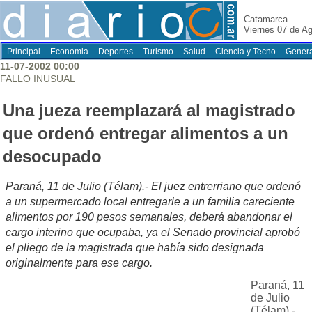
Catamarca
Viernes 07 de A
Principal
Economia
Deportes
Turismo
Salud
Ciencia y Tecno
Genera
11-07-2002 00:00
FALLO INUSUAL
Una jueza reemplazará al magistrado
que ordenó entregar alimentos a un
desocupado
Paraná, 11 de Julio (Télam).- El juez entrerriano que ordenó
a un supermercado local entregarle a un familia careciente
alimentos por 190 pesos semanales, deberá abandonar el
cargo interino que ocupaba, ya el Senado provincial aprobó
el pliego de la magistrada que había sido designada
originalmente para ese cargo.
Paraná, 11
de Julio
(Télam).-