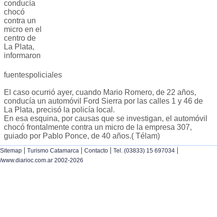
conducía
chocó
contra un
micro en el
centro de
La Plata,
informaron
fuentespoliciales
El caso ocurrió ayer, cuando Mario Romero, de 22 años,
conducía un automóvil Ford Sierra por las calles 1 y 46 de
La Plata, precisó la policía local.
En esa esquina, por causas que se investigan, el automóvil
chocó frontalmente contra un micro de la empresa 307,
guiado por Pablo Ponce, de 40 años.( Télam)
|
|
|
|
Sitemap
Turismo Catamarca
Contacto
Tel. (03833) 15 697034
/www.diarioc.com.ar 2002-2026