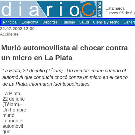
Catamarca
Jueves 06 de Ag
Principal
Economia
Deportes
Turismo
Salud
Ciencia y Tecno
Genera
22-07-2002 12:30
Accidente
Murió automovilista al chocar contra
un micro en La Plata
La Plata, 22 de julio (Télam).- Un hombre murió cuando el
automóvil que conducía chocó contra un micro en el centro
de La Plata, informaron fuentespoliciales
La Plata,
22 de julio
(Télam).-
Un hombre
murió
cuando el
automóvil
que