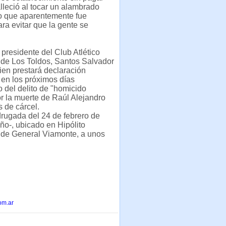
alleció al tocar un alambrado
do que aparentemente fue
ra evitar que la gente se
 presidente del Club Atlético
 de Los Toldos, Santos Salvador
ien prestará declaración
 en los próximos días
del delito de "homicido
r la muerte de Raúl Alejandro
 de cárcel.
drugada del 24 de febrero de
ño-, ubicado en Hipólito
o de General Viamonte, a unos
om.ar