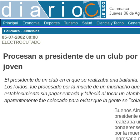
Catamarca
Jueves 06 de Ag
Principal
Economia
Deportes
Turismo
Salud
Ciencia y Tecno
Genera
Policiales - Judiciales
05-07-2002 00:00
ELECTROCUTADO
Procesan a presidente de un club por 
joven
El presidente de un club en el que se realizaba una bailanta
LosToldos, fue procesado por la muerte de un muchacho que 
establecimiento sin pagar entrada y falleció al tocar un alamb
aparentemente fue colocado para evitar que la gente se "cola
Buenos Aire
presidente 
realizaba u
bonaerense
por la muer
ingresar a 