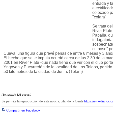
entrada y f
electrifica
colocado pa
"colara".
Se trata del
River Plate
Papalia, qu
indagatoria
sospechado 
culposo" po
Cueva, una figura que prevé penas de entre 6 meses y 3 años
El hecho que se le imputa ocurrió cerca de las 2.30 de la ma
2001 en River Plate -que nada tiene que ver con el club porte
Yrigoyen y Pueyrredón de la localidad de Los Toldos, partid
50 kilómetros de la ciudad de Junín. (Télam)
(Se ha leido 325 veces.)
Se permite la reproducción de esta noticia, citando la fuente
https://www.diarioc.c
Compartir en Facebook