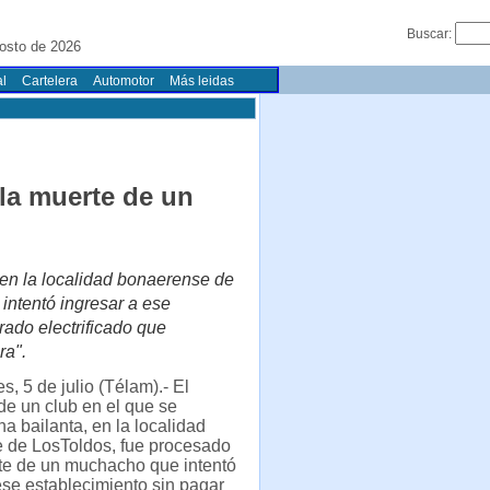
Buscar:
osto de 2026
l
Cartelera
Automotor
Más leidas
la muerte de un
, en la localidad bonaerense de
intentó ingresar a ese
rado electrificado que
ra".
s, 5 de julio (Télam).- El
de un club en el que se
na bailanta, en la localidad
 de LosToldos, fue procesado
te de un muchacho que intentó
ese establecimiento sin pagar