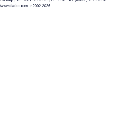
Sitemap
Turismo Catamarca
Contacto
Tel. (03833) 15 697034
/www.diarioc.com.ar 2002-2026