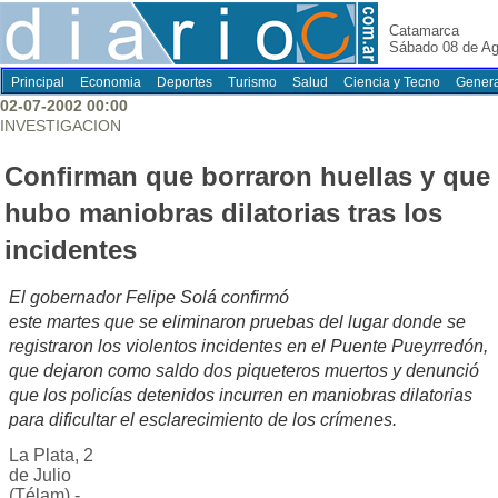
Catamarca
Sábado 08 de Ag
Principal
Economia
Deportes
Turismo
Salud
Ciencia y Tecno
Genera
02-07-2002 00:00
INVESTIGACION
Confirman que borraron huellas y que
hubo maniobras dilatorias tras los
incidentes
El gobernador Felipe Solá confirmó
este martes que se eliminaron pruebas del lugar donde se
registraron los violentos incidentes en el Puente Pueyrredón,
que dejaron como saldo dos piqueteros muertos y denunció
que los policías detenidos incurren en maniobras dilatorias
para dificultar el esclarecimiento de los crímenes.
La Plata, 2
de Julio
(Télam).-