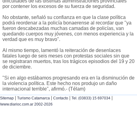
dificultades de las distintas administraciones provinciales
por contener los excesos de su fuerza de seguridad.
No obstante, señaló su confianza en que la clase política
podrá reordenar a la policía bonaerense al recordar que "ya
fueron descabezadas muchas camadas de policías, van
quedando cuerpos muy jóvenes, con menos experiencia y la
verdad que es muy bravo".
Al mismo tiempo, lamentó la reiteración de desenlaces
fatales luego de seis meses con protestas sociales sin que
se registraran muertos, tras los trágicos episodios del 19 y 20
de diciembre.
"Si en algo estábamos progresando era en la disminución de
la violencia política. Este hecho nos produjo un daño
internacional terrible", afirmó.- (Télam)
|
|
|
|
Sitemap
Turismo Catamarca
Contacto
Tel. (03833) 15 697034
/www.diarioc.com.ar 2002-2026