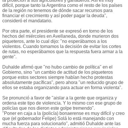
la proteción a sus agricultores y ganaderos. Así es muy
difícil, porque tanto la Argentina como el resto de los países
de la región no tenemos de dónde sacar recursos para
financiar el crecimiento y así poder pagar la deuda",
consideró el mandatario.
Por otra parte, el presidente se expresó en torno de los
hechos del miércoles en Avellaneda, donde murieron dos
piqueteros, ante lo cual dijo: "no esperábamos a los
violentos. Cuando tomamos la decisión de evitar los cortes
de rutas, no esperábamos que la respuesta fuera armar a la
gente".
Duhalde afirmó que "no hubo cambio de política" en el
Gobierno, sino "un cambio de actitud de los piqueteros
porque estos sectores siempre habían hecho protestas
absolutamente pacíficas", pero ahora "un reducido grupo de
ellos se estaba organizando para actuar en forma violenta".
Se pronunció a favor de "aislar a la gente que organiza y
ordena este tipo de violencia. Y lo mismo con ese grupo de
policías que nos dieron este golpe tremendo".
"Poner en caja a la (policía) bonaerense es muy difícil y creo
que (el gobernador Felipe) Solá lo está manejando con
mucha fuerza para solucionarlo", admitió Duhalde ante las